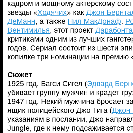
кадром и мощному актерскому сост
звезды «
Ходячих
» как
Джон Бернта
ДеМанн
, а также
Нил МакДонаф
,
Р
Вентимилья
, этот проект
Дарабонта
критиками одним из лучших гангсте
годов. Сериал состоит из шести эпи
копилке три номинации на премию
Сюжет
1925 год. Багси Сигел (
Эдвард Берн
убивает группу мужчин и крадет гру
1947 год. Некий мужчина бросает з
ящик полицейского Джо Тига (
Джон 
указаниям в послании, Джо направл
Jungle, где к нему подсаживается с