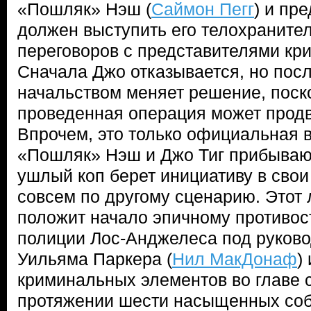
«Пошляк» Нэш (
Саймон Пегг
) и пре
должен выступить его телохраните
переговоров с представителями кр
Сначала Джо отказывается, но посл
начальством меняет решение, поск
проведенная операция может продв
Впрочем, это только официальная в
«Пошляк» Нэш и Джо Тиг прибывают
ушлый коп берет инициативу в свои 
совсем по другому сценарию. Этот
положит начало эпичному противо
полиции Лос-Анджелеса под руково
Уильяма Паркера (
Нил МакДонаф
)
криминальных элементов во главе с
протяжении шести насыщенных со