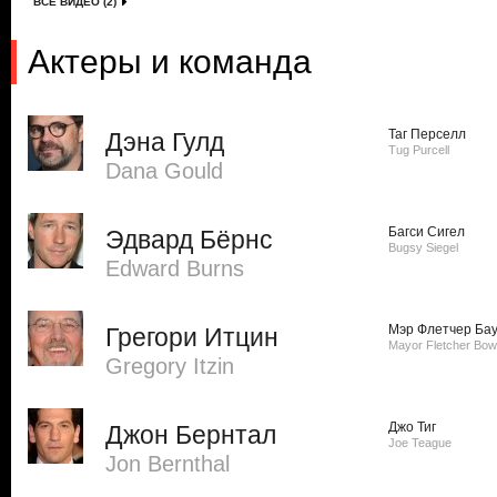
ВСЕ ВИДЕО (2)
Актеры и команда
Таг Перселл
Дэна Гулд
Tug Purcell
Dana Gould
Багси Сигел
Эдвард Бёрнс
Bugsy Siegel
Edward Burns
Мэр Флетчер Ба
Грегори Итцин
Mayor Fletcher Bow
Gregory Itzin
Джо Тиг
Джон Бернтал
Joe Teague
Jon Bernthal