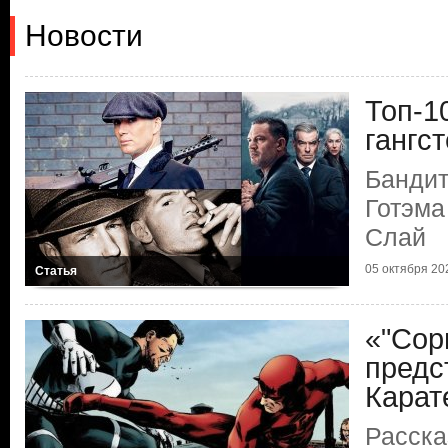
Новости
Топ-1
гангс
Бандит
Готэма
Слай
05 октября 202
Статья
«"Сор
предс
Карат
Расска