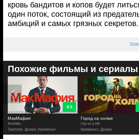
кровь бандитов и копов будет лить
один поток, состоящий из предател
амбиций и самых грязных секретов.
Поде
Похожие фильмы и сериалы
8.6
МакМафия
Город на холме
McMafia
City on a Hill
к
Триллер, Драма, Криминал
Криминал, Драма