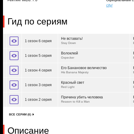
Рейтинг IMDb: 7.6
Официальный с
city/
Гид по сериям
Не вставать!
1 сезон 6 серия
Stay Down
Волоклюй
1 сезон 5 серия
Oxpecker
Его Банановое величество
1 сезон 4 серия
His Banana Majesty
Красный свет
1 сезон 3 серия
Red Light
Причина убить человека
1 сезон 2 серия
Reason to Kill a Man
ВСЕ СЕРИИ (6)
Описание