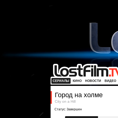
СЕРИАЛЫ
КИНО
НОВОСТИ
ВИДЕО
Город на холме
City on a Hill
Статус: Завершен