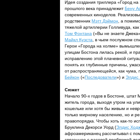
Идея создания триллера «Город на 
прошлого века принадлежит
Бену А
современных киноделов. Реализовы
родственник
Мэтт Дэймон
, а помим
тяжелой артиллерии Голливуда, ка
Том Фонтана
(«Вы не знаете Джека»
Майкл Куэста
, в чьем послужном сп
Герои «Города на холме» вымышленн
улицам Бостона лилась рекой, и пр
исправлению этой плачевной ситуац
понять их глубинные причины, ужас
от распространяющейся, как чума, 
Бейкон
(«
Последователи
») и
Элдис
Сюжет
Начало 90-х годов в Бостоне, штат
житель города, выходя утром на ули
кошельке или хотя бы живым и нев
только мирному населению, но и рег
правопорядка. Чтобы хоть как-то и
Бруклина Декорси Уорд (
Элдис Ход
афроамериканец рассчитывал с пом
связанное с расовой проблемой дело