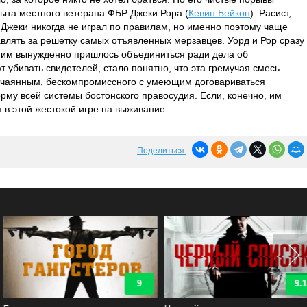
пыта местного ветерана ФБР Джеки Рора (
Кевин Бейкон
). Расист,
 Джеки никогда не играл по правилам, но именно поэтому чаще
авлять за решетку самых отъявленных мерзавцев. Уорд и Рор сразу
да им вынужденно пришлось объединиться ради дела об
 убивать свидетелей, стало понятно, что эта гремучая смесь
отчаянным, бескомпромиссного с умеющим договариваться
му всей системы бостонского правосудия. Если, конечно, им
я в этой жестокой игре на выживание.
Поделиться:
9
9.1