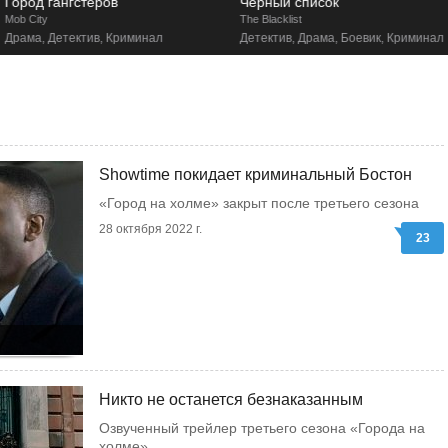
Город гангстеров
Черный список
ob City
The Blacklist
Драма, Детектив, Криминал
Детектив, Драма, Боевик, Криминал
Showtime покидает криминальный Бостон
«Город на холме» закрыт после третьего сезона
28 октября 2022 г.
23
Никто не останется безнаказанным
Озвученный трейлер третьего сезона «Города на
холме»