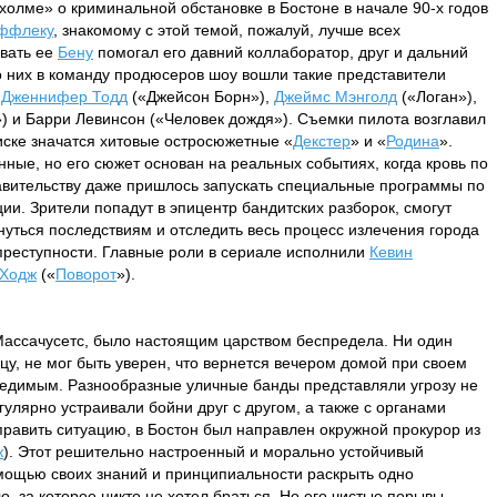
холме» о криминальной обстановке в Бостоне в начале 90-х годов
ффлеку
, знакомому с этой темой, пожалуй, лучше всех
вать ее
Бену
помогал его давний коллаборатор, друг и дальний
о них в команду продюсеров шоу вошли такие представители
к
Дженнифер Тодд
(«Джейсон Борн»),
Джеймс Мэнголд
(«Логан»),
) и Барри Левинсон («Человек дождя»). Съемки пилота возглавил
иске значатся хитовые остросюжетные «
Декстер
» и «
Родина
».
ые, но его сюжет основан на реальных событиях, когда кровь по
авительству даже пришлось запускать специальные программы по
ии. Зрители попадут в эпицентр бандитских разборок, смогут
нуться последствиям и отследить весь процесс излечения города
преступности. Главные роли в сериале исполнили
Кевин
 Ходж
(«
Поворот
»).
 Массачусетс, было настоящим царством беспредела. Ни один
цу, не мог быть уверен, что вернется вечером домой при своем
редимым. Разнообразные уличные банды представляли угрозу не
улярно устраивали бойни друг с другом, а также с органами
справить ситуацию, в Бостон был направлен окружной прокурор из
ж
). Этот решительно настроенный и морально устойчивый
ощью своих знаний и принципиальности раскрыть одно
, за которое никто не хотел браться. Но его чистые порывы