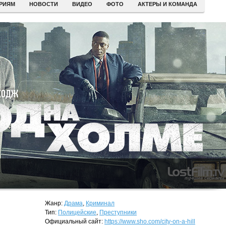
ЕРИЯМ
НОВОСТИ
ВИДЕО
ФОТО
АКТЕРЫ И КОМАНДА
Жанр:
Драма
,
Криминал
Тип:
Полицейские
,
Преступники
Официальный сайт:
https://www.sho.com/city-on-a-hill