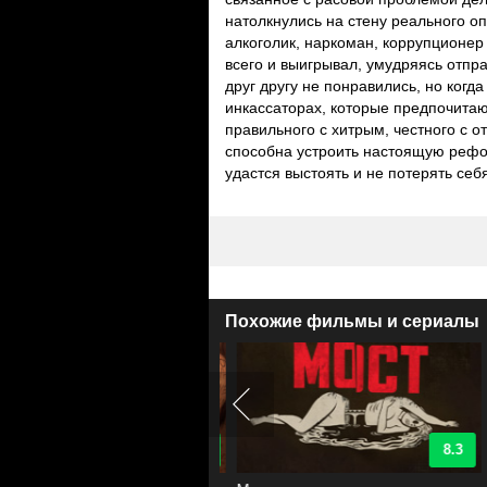
натолкнулись на стену реального о
алкоголик, наркоман, коррупционер
всего и выигрывал, умудряясь отпр
друг другу не понравились, но ког
инкассаторах, которые предпочитают
правильного с хитрым, честного с 
способна устроить настоящую рефор
удастся выстоять и не потерять себ
Похожие фильмы и сериалы
8.4
8.3