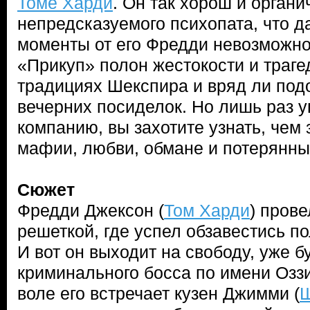
Томе Харди
. Он так хорош и органи
непредсказуемого психопата, что 
моменты от его Фредди невозможно 
«Прикуп» полон жестокости и траге
традициях Шекспира и вряд ли под
вечерних посиделок. Но лишь раз 
компанию, вы захотите узнать, чем 
мафии, любви, обмане и потерянны
Сюжет
Фредди Джексон (
Том Харди
) прове
решеткой, где успел обзавестись п
И вот он выходит на свободу, уже 
криминального босса по имени Оззи
воле его встречает кузен Джимми (
Ш