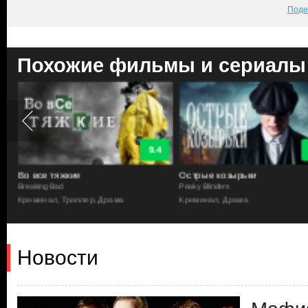
Поде
Похожие фильмы и сериалы
9.4
Во все тяжкие
Острые козырьки
Breaking Bad
Peaky Blinders
Криминал, Триллер, Драма
Криминал, Драма
Новости