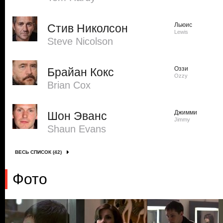
Льюис
Стив Николсон
Lewis
Steve Nicolson
Оззи
Брайан Кокс
Ozzy
Brian Cox
Джимми
Шон Эванс
Jimmy
Shaun Evans
ВЕСЬ СПИСОК (42)
Фото