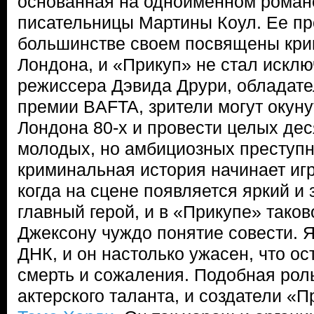
основанная на одноименном роман
писательницы Мартины Коул. Ее пр
большинстве своем посвящены кр
Лондона, и «Прикуп» не стал искл
режиссера Дэвида Друри, обладате
премии BAFTA, зрители могут окун
Лондона 80-х и провести целых дес
молодых, но амбициозных преступн
криминальная история начинает иг
когда на сцене появляется яркий 
главный герой, и в «Прикупе» тако
Джексону чуждо понятие совести. Я
ДНК, и он настолько ужасен, что ос
смерть и сожаления. Подобная роль
актерского таланта, и создатели «П