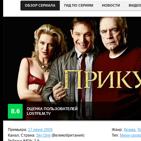
ОБЗОР СЕРИАЛА
ГИД ПО СЕРИЯМ
НОВОСТИ
ВИДЕ
ОЦЕНКА ПОЛЬЗОВАТЕЛЕЙ
8.6
LOSTFILM.TV
Премьера:
17 июня 2009
Жанр:
Драма
,
Т
Канал, Страна:
Sky One
(Великобритания)
Тип:
Мини-сери