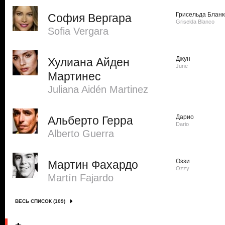
Грисельда Бланк
София Вергара
Griselda Blanco
Sofi­a Vergara
Джун
Хулиана Айден
June
Мартинес
Juliana Aidén Martinez
Дарио
Альберто Герра
Dario
Alberto Guerra
Оззи
Мартин Фахардо
Ozzy
Martín Fajardo
ВЕСЬ СПИСОК (109)