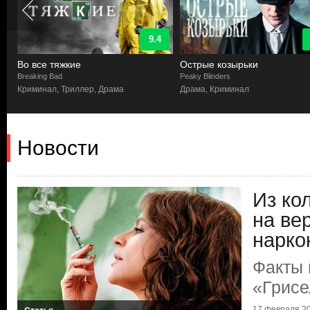
9.4
Во все тяжкие
Острые козырьки
Breaking Bad
Peaky Blinders
Криминал, Триллер, Драма
Драма, Криминал
Новости
Из ко
на ве
нарко
Факты 
«Грисе
17 февраля 20