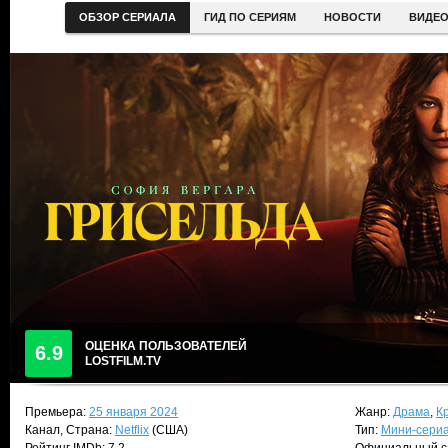
ОБЗОР СЕРИАЛА
ГИД ПО СЕРИЯМ
НОВОСТИ
ВИДЕ
ОЦЕНКА ПОЛЬЗОВАТЕЛЕЙ
6.9
LOSTFILM.TV
Премьера:
25 января 2024
Жанр:
Драма
,
К
Канал, Страна:
Netflix
(США)
Тип:
Мини-сери