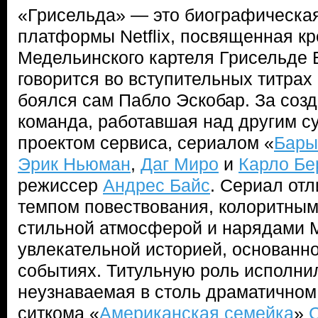
«Грисельда» — это биографическа
платформы Netflix, посвященная к
Медельинского картеля Грисельде Б
говорится во вступительных титрах 
боялся сам Пабло Эскобар. За созд
команда, работавшая над другим 
проектом сервиса, сериалом «
Бары
Эрик Ньюман
,
Даг Миро
и
Карло Бе
режиссер
Андрес Байс
. Сериал от
темпом повествования, колоритны
стильной атмосферой и нарядами М
увлекательной историей, основанн
событиях. Титульную роль исполни
неузнаваемая в столь драматичном
ситкома «
Американская семейка
»