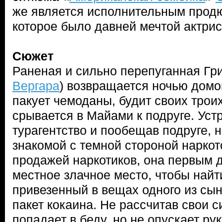
же является исполнительным продю
которое было давней мечтой актрис
Сюжет
Раненая и сильно перепуганная Гри
Вергара
) возвращается ночью домо
пакует чемоданы, будит своих трои
срывается в Майами к подруге. Уст
турагентство и пообещав подруге,
знакомой с темной стороной наркото
продажей наркотиков, она первым 
местное злачное место, чтобы найт
привезенный в вещах одного из сы
пакет кокаина. Не рассчитав свои с
попадает в беду, но не опускает ру