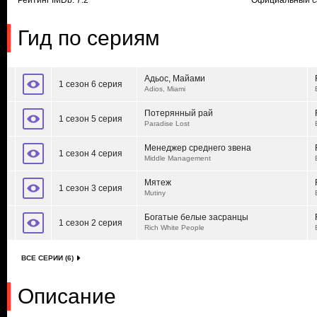
Рейтинг IMDb: 7.2
Официальный с
Гид по сериям
Адьос, Майами
1 сезон 6 серия
Adios, Miami
Потерянный рай
1 сезон 5 серия
Paradise Lost
Менеджер среднего звена
1 сезон 4 серия
Middle Management
Мятеж
1 сезон 3 серия
Mutiny
Богатые белые засранцы
1 сезон 2 серия
Rich White People
ВСЕ СЕРИИ (6)
Описание