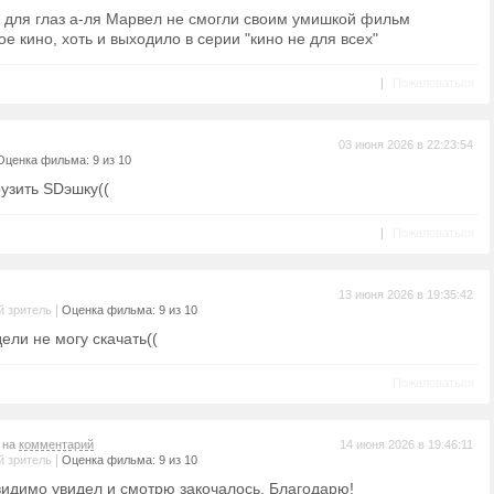
 для глаз а-ля Марвел не смогли своим умишкой фильм
е кино, хоть и выходило в серии "кино не для всех"
|
Пожаловаться
03 июня 2026 в 22:23:54
Оценка фильма: 9 из 10
рузить SDэшку((
|
Пожаловаться
13 июня 2026 в 19:35:42
|
 зритель
Оценка фильма: 9 из 10
ели не могу скачать((
Пожаловаться
т на
комментарий
14 июня 2026 в 19:46:11
|
 зритель
Оценка фильма: 9 из 10
 видимо увидел и смотрю закочалось. Благодарю!