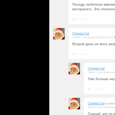
Походу любители жвачки
воспринять. Это эталонно
Ответить
Cinema Cat
|
|
milesh
Заслуженный зритель
Второй день не могу заг
Ответить
Cinema Cat
|
milesh
Заслуженный
Уже больше нед
Ответить
Cinema Cat
в отве
|
milesh
Заслуженный
Спасиб, кто-то