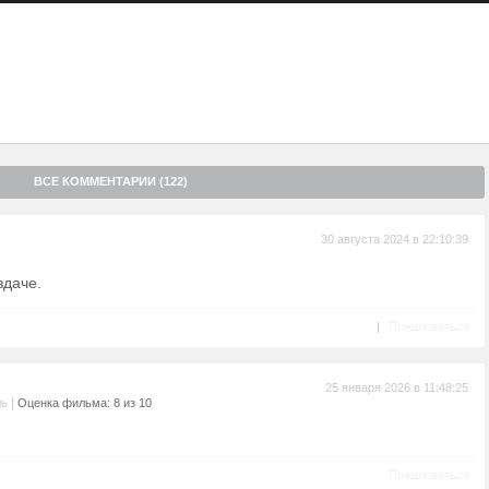
 и ребята постарше занимаются кражами и грабежами, перетекает
 пути. Пройдет не так много лет, и вот он уже меняет имя на
становится главным наркодилером района. Бенни (
Феллипе
ше, но он продолжает по инерции водиться со старым другом и
. Тем временем Ракета (
Алешандре Родригис
), несмотря на весь
 идти к своей мечте, день за днем фиксируя на пленку хроники
ВСЕ КОММЕНТАРИИ (122)
30 августа 2024 в 22:10:39
здаче.
|
Пожаловаться
25 января 2026 в 11:48:25
|
ль
Оценка фильма: 8 из 10
Пожаловаться