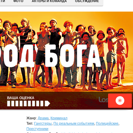
СТИ
ФОТО
АКТЕРЫ И КОМАНДА
ОБСУЖДЕНИЕ
ВАША ОЦЕНКА
Жанр:
Драма
,
Криминал
Тип:
Гангстеры
,
По реальным событиям
,
Полицейские
,
Преступники