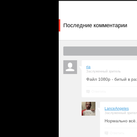
наблюдение за тем, как сверстники
в первые шаги Малыша на преступном
Малыша Зе (
Леандру Фирмину
) и 
Хаагенсен
) все это не очень по ду
Последние комментарии
даже оказывается его правой рукой
творящийся вокруг хаос, продолжает
утопающих в крови фавел.
ria
Заслуженный зритель
Файл 1080p - битый в ра
Ответить
LanceAngeles
Заслуженный зрите
Нормально всё.
Ответить