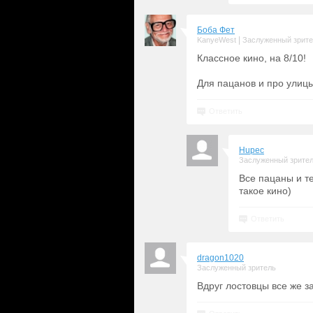
Боба Фет
|
KanyeWest
Заслуженный зрит
Классное кино, на 8/10!
Для пацанов и про улиц
Ответить
Hupec
Заслуженный зрите
Все пацаны и те
такое кино)
Ответить
dragon1020
Заслуженный зритель
Вдруг лостовцы все же з