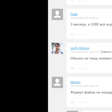
Ответить
Faab
Заслуженный зритель
3 месяца, а 1080 всё ещ
Ответить
xxxFLASHxxx
|
Заслуженный зритель
Оценка 
Обычно не пишу комменты
Ответить
dteplov
Заслуженный зритель
Формат файла не определ
Ответить