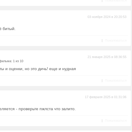
|
Пожаловаться
03 ноября 2024 в 20:20:53
ё битый.
|
Пожаловаться
21 января 2025 в 08:36:55
фильма: 1 из 10
 и оценки, но это дичь! еще и нудная
|
Пожаловаться
17 февраля 2025 в 01:31:06
яется - проверьте пжлста что залито.
|
Пожаловаться