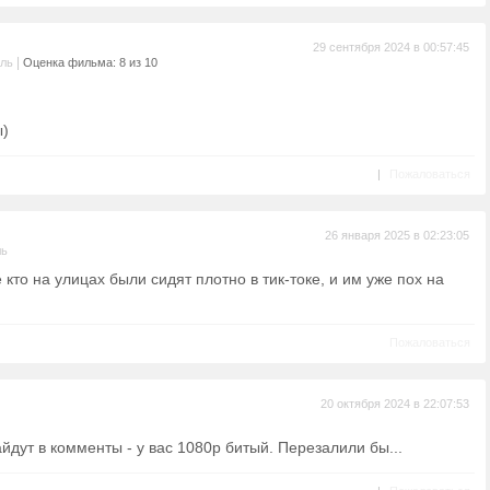
29 сентября 2024 в 00:57:45
|
ель
Оценка фильма: 8 из 10
ы)
|
Пожаловаться
26 января 2025 в 02:23:05
ль
 кто на улицах были сидят плотно в тик-токе, и им уже пох на
Пожаловаться
20 октября 2024 в 22:07:53
айдут в комменты - у вас 1080p битый. Перезалили бы...