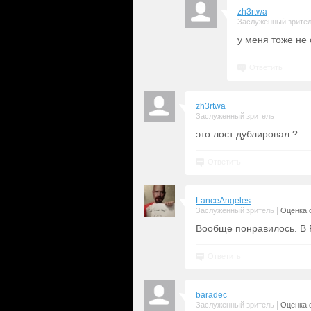
zh3rtwa
Заслуженный зрите
у меня тоже не 
Ответить
zh3rtwa
Заслуженный зритель
это лост дублировал ?
Ответить
LanceAngeles
|
Заслуженный зритель
Оценка 
Вообще понравилось. В 
Ответить
baradec
|
Заслуженный зритель
Оценка 