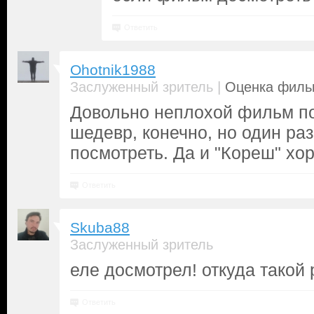
Ответить
Ohotnik1988
|
Заслуженный зритель
Оценка фильм
Довольно неплохой фильм п
шедевр, конечно, но один ра
посмотреть. Да и "Кореш" хо
Ответить
Skuba88
Заслуженный зритель
еле досмотрел! откуда такой 
Ответить