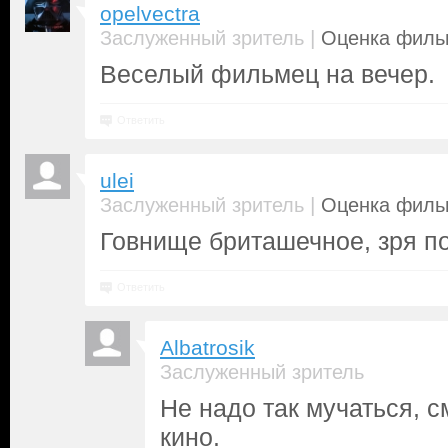
opelvectra
|
Заслуженный зритель
Оценка фильм
Веселый фильмец на вечер.
Ответить
ulei
|
Заслуженный зритель
Оценка фильм
Говнище бриташечное, зря п
Ответить
Albatrosik
Заслуженный зритель
Не надо так мучаться, 
кино.