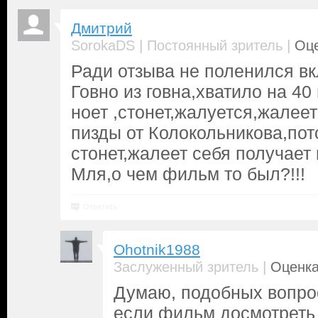
Дмитрий
|
|
SorokaDS
Постоянный зритель
Оце
Ради отзыва не поленился в
Говно из говна,хватило на 40
ноет ,стонет,жалуется,жалеет
пизды от Колокольникова,пот
стонет,жалеет себя получает п
Мля,о чем фильм то был?!!!
Ответить
Ohotnik1988
|
Заслуженный зритель
Оценка
Думаю, подобных вопро
если фильм досмотреть 