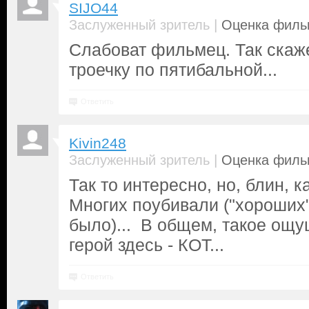
SIJO44
|
Заслуженный зритель
Оценка фильм
Слабоват фильмец. Так скаж
троечку по пятибальной...
Ответить
Kivin248
|
Заслуженный зритель
Оценка фильм
Так то интересно, но, блин, ка
Многих поубивали ("хороших"
было)... В общем, такое ощу
герой здесь - КОТ...
Ответить