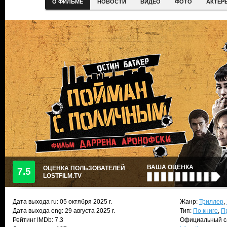
О ФИЛЬМЕ
НОВОСТИ
ВИДЕО
ФОТО
АКТЕР
ВАША ОЦЕНКА
ОЦЕНКА ПОЛЬЗОВАТЕЛЕЙ
7.5
LOSTFILM.TV
Дата выхода ru:
05 октября 2025
г.
Жанр:
Триллер
,
Дата выхода eng: 29 августа 2025 г.
Тип:
По книге
,
П
Рейтинг IMDb: 7.3
Официальный с