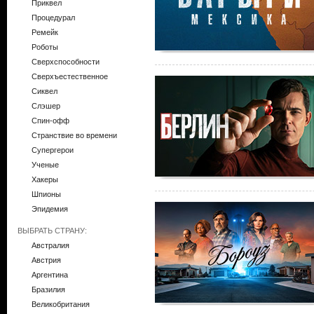
Приквел
Процедурал
Ремейк
Роботы
Сверхспособности
Сверхъестественное
Сиквел
Слэшер
Спин-офф
Странствие во времени
Супергерои
Ученые
Хакеры
Шпионы
Эпидемия
ВЫБРАТЬ СТРАНУ:
Австралия
Австрия
Аргентина
Бразилия
Великобритания