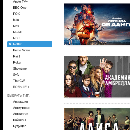
Apple TV+
BBC One
FOX
hulu
Max
MGM+
NBC
Netflix
Prime Video
Rai 1
Roku
Showtime
Syfy
The CW
БОЛЬШЕ
ВЫБРАТЬ ТИП:
Анимация
Антиутопия
Антология
Байкеры
Будущее