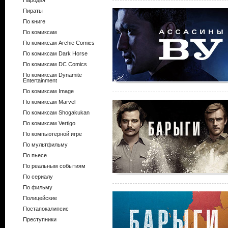
Пародия
Пираты
По книге
По комиксам
По комиксам Archie Comics
По комиксам Dark Horse
По комиксам DC Comics
По комиксам Dynamite
Entertainment
По комиксам Image
По комиксам Marvel
По комиксам Shogakukan
По комиксам Vertigo
По компьютерной игре
По мультфильму
По пьесе
По реальным событиям
По сериалу
По фильму
Полицейские
Постапокалипсис
Преступники