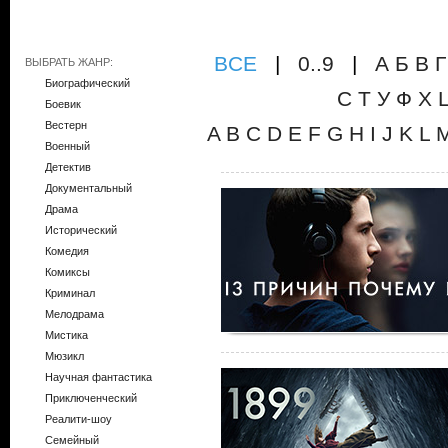
ВCE
|
0..9
|
А
Б
В
Г
ВЫБРАТЬ ЖАНР:
Биографический
С
Т
У
Ф
Х
Боевик
Вестерн
A
B
C
D
E
F
G
H
I
J
K
L
Военный
Детектив
Документальный
Драма
Исторический
Комедия
Комиксы
Криминал
Мелодрама
Мистика
Мюзикл
Научная фантастика
Приключенческий
Реалити-шоу
Семейный