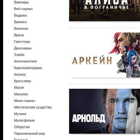
Вампиры
Веб-сериал
Ведьмы
Викинги
Военные
Врачи
Гангстеры
Динозавры
Зомби
Инопланетяне
Короткометражка
Космос
Кроссовер
Магия
Маньяки
Мини-сериал
Мистические существа
Музыка
Мультфильм
Оборотни
Параллельный мир