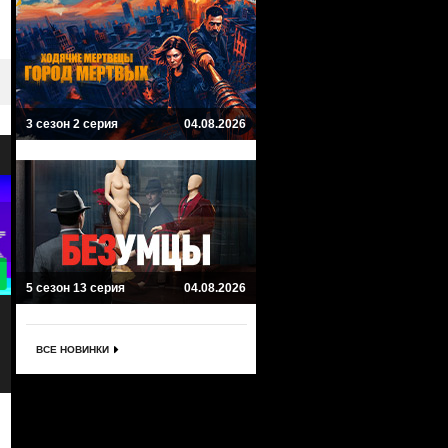
3 сезон 2 серия
04.08.2026
8.8
5 сезон 13 серия
04.08.2026
Венская кровь
Тьма
Vienna Blood
Dark
Драма, Мистика, Криминал
Драма, Мистика, Криминал
ВСЕ НОВИНКИ