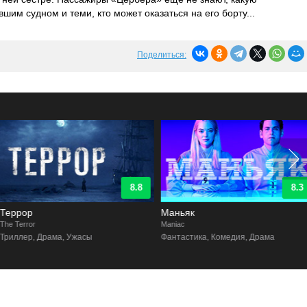
вшим судном и теми, кто может оказаться на его борту...
Поделиться:
8.8
8.3
Террор
Маньяк
he Terror
Maniac
Триллер, Драма, Ужасы
Фантастика, Комедия, Драма