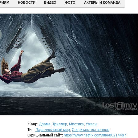
ЕРИЯМ
НОВОСТИ
ВИДЕО
ФОТО
АКТЕРЫ И КОМАНДА
Жанр:
Драма
,
Триллер
,
Мистика
,
Ужасы
Тип:
Параллельный мир
,
Сверхъестественное
Официальный сайт:
https://www.netflix.com/title/80214497