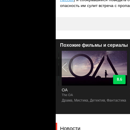
опасность им сулит встреча с пропа
Похожие фильмы и сериалы
9.2
8.6
аться в живых
ОА
The OA
T
а, Мистика, Фантастика
Драма, Мистика, Детектив, Фантастика
Новости