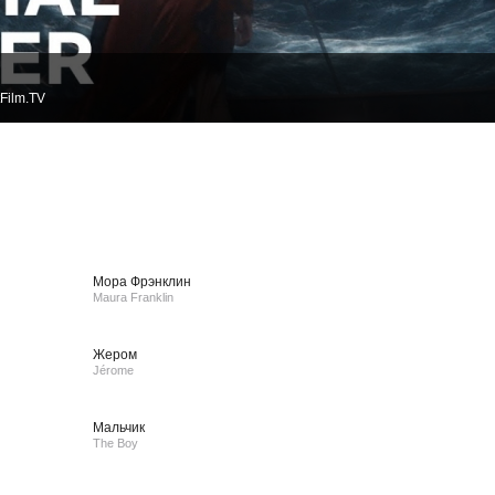
Film.TV
Мора Фрэнклин
Maura Franklin
Жером
Jérome
Мальчик
The Boy