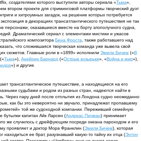
flix, создателями которого выступили авторы сериала «
Тьма
»,
воем втором проекте для стриминговой платформы творческий дуэт
нтриги и хитроумных загадок, на решение которых потребуется
кспозиция в декорациях трансатлантического путешествия не так
ые персонажи, оказавшиеся вместе на борту злополучного судна,
гедий. Драматический сериал с элементами мистики и ужасов
стралийского композитора
Бена Фроста
, также работавшего над
сказать, что сложившаяся творческая команда уже вывела свой
щих сюжетов. Главные роли в «1899» исполнили
Эмили Бичем
(«
В
(«
Тьма
»),
Анейрин Барнард
(«
Острые козырьки
», «
Война и мир
»),
Андор
») и другие.
ает трансатлантическое путешествие, а находящиеся на его
 разными судьбами и родом из разных стран, надеются найти в
ь. Через пару дней после отплытия из Лондона судно неожиданно
рые, как бы это невероятно ни звучало, принадлежат пропавшему
Прометей» той же судоходной компании. Переживший семейную
 бутылки капитан Айк Ларсен (
Андреас Пичман
) принимает
 что же случилось с дрейфующим посреди океана пароходом и его
му проявляет и доктор Мора Франклин (
Эмили Бичем
), которая
г находиться ее брат, разузнавший какую-то тайну их отца (
Энтон
о ней сестре. Пассажиры «Цербера» еще не знают, какую