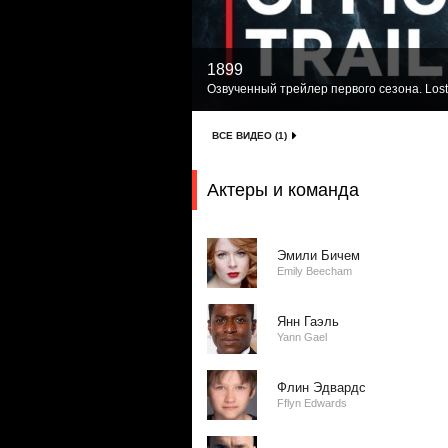
1899
Озвученный трейлер первого сезона. Lost
ВСЕ ВИДЕО (1)
Актеры и команда
Эмили Бичем
Emily Beecham
Янн Гаэль
Yann Gael
Флин Эдвардс
Fflyn Edwards