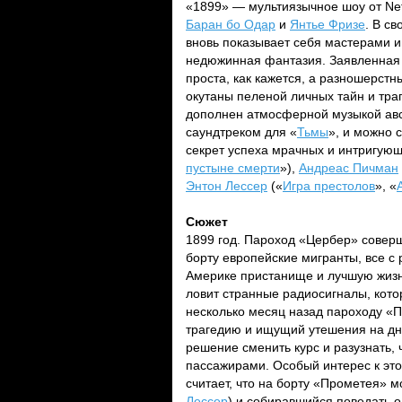
«1899» — мультиязычное шоу от Net
Баран бо Одар
и
Янтье Фризе
. В с
вновь показывает себя мастерами и
недюжинная фантазия. Заявленная э
проста, как кажется, а разношерстн
окутаны пеленой личных тайн и тра
дополнен атмосферной музыкой ав
саундтреком для «
Тьмы
», и можно 
секрет успеха мрачных и интригую
пустыне смерти
»),
Андреас Пичман
Энтон Лессер
(«
Игра престолов
», «
Сюжет
1899 год. Пароход «Цербер» соверш
борту европейские мигранты, все с
Америке пристанище и лучшую жизн
ловит странные радиосигналы, кото
несколько месяц назад пароходу «
трагедию и ищущий утешения на дне
решение сменить курс и разузнать,
пассажирами. Особый интерес к это
считает, что на борту «Прометея» мо
Лессер
) и собиравшийся поведать 