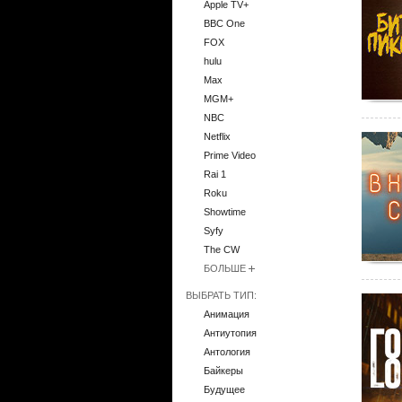
Apple TV+
BBC One
FOX
hulu
Max
MGM+
NBC
Netflix
Prime Video
Rai 1
Roku
Showtime
Syfy
The CW
БОЛЬШЕ
ВЫБРАТЬ ТИП:
Анимация
Антиутопия
Антология
Байкеры
Будущее