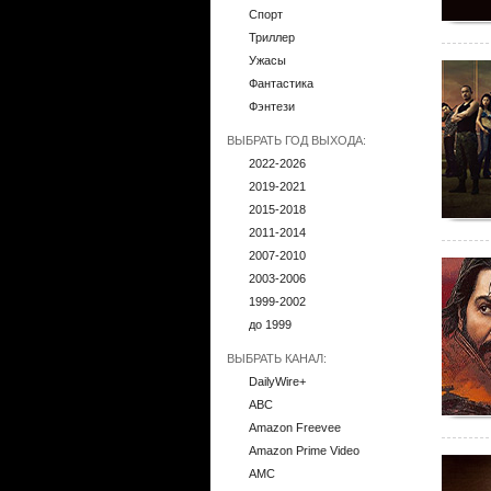
Спорт
Триллер
Ужасы
Фантастика
Фэнтези
ВЫБРАТЬ ГОД ВЫХОДА:
2022-2026
2019-2021
2015-2018
2011-2014
2007-2010
2003-2006
1999-2002
до 1999
ВЫБРАТЬ КАНАЛ:
DailyWire+
ABC
Amazon Freevee
Amazon Prime Video
AMC