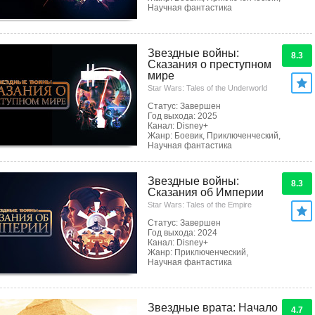
Научная фантастика
Звездные войны:
8.3
Сказания о преступном
мире
Star Wars: Tales of the Underworld
Статус: Завершен
Год выхода: 2025
Канал: Disney+
Жанр: Боевик, Приключенческий,
Научная фантастика
Звездные войны:
8.3
Сказания об Империи
Star Wars: Tales of the Empire
Статус: Завершен
Год выхода: 2024
Канал: Disney+
Жанр: Приключенческий,
Научная фантастика
Звездные врата: Начало
4.7