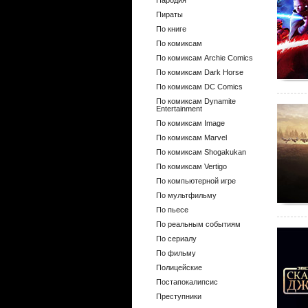
Пародия
Пираты
По книге
По комиксам
По комиксам Archie Comics
По комиксам Dark Horse
По комиксам DC Comics
По комиксам Dynamite
Entertainment
По комиксам Image
По комиксам Marvel
По комиксам Shogakukan
По комиксам Vertigo
По компьютерной игре
По мультфильму
По пьесе
По реальным событиям
По сериалу
По фильму
Полицейские
Постапокалипсис
Преступники