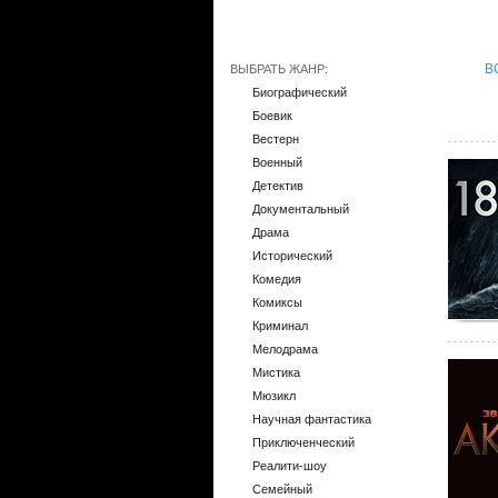
В
ВЫБРАТЬ ЖАНР:
Биографический
Боевик
Вестерн
Военный
Детектив
Документальный
Драма
Исторический
Комедия
Комиксы
Криминал
Мелодрама
Мистика
Мюзикл
Научная фантастика
Приключенческий
Реалити-шоу
Семейный