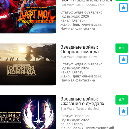
Star Wars: Maul - Shadow Lord
Статус: Будет объявлено
Год выхода: 2026
Канал: Disney+
Жанр: Приключенческий,
Научная фантастика
Звездные войны:
8.1
Опорная команда
Star Wars: Skeleton Crew
Статус: Будет объявлено
Год выхода: 2024
Канал: Disney+
Жанр: Приключенческий,
Научная фантастика
Звездные войны:
8.7
Сказания о джедаях
Star Wars: Tales of the Jedi
Статус: Завершен
Год выхода: 2022
Канал: Disney+
Жанр: Боевик, Приключенческий,