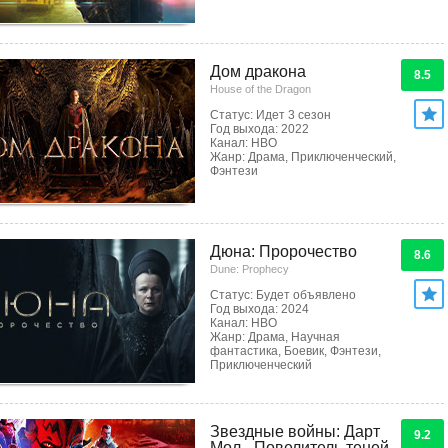
Дом дракона
8.5
House of the Dragon
Статус: Идет 3 сезон
Год выхода: 2022
Канал: HBO
Жанр: Драма, Приключенческий,
Фэнтези
Дюна: Пророчество
8.6
Dune: Prophecy
Статус: Будет объявлено
Год выхода: 2024
Канал: HBO
Жанр: Драма, Научная
фантастика, Боевик, Фэнтези,
Приключенческий
Звездные войны: Дарт
9.2
Мол - Повелитель теней