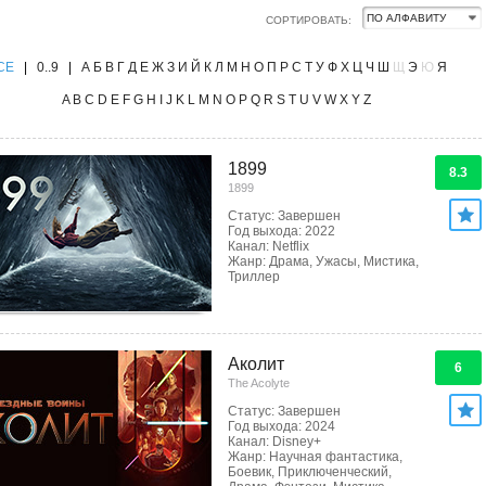
СОРТИРОВАТЬ:
CE
|
0..9
|
А
Б
В
Г
Д
Е
Ж
З
И
Й
К
Л
М
Н
О
П
Р
С
Т
У
Ф
Х
Ц
Ч
Ш
Щ
Э
Ю
Я
A
B
C
D
E
F
G
H
I
J
K
L
M
N
O
P
Q
R
S
T
U
V
W
X
Y
Z
1899
8.3
1899
Статус: Завершен
Год выхода: 2022
Канал: Netflix
Жанр: Драма, Ужасы, Мистика,
Триллер
Аколит
6
The Acolyte
Статус: Завершен
Год выхода: 2024
Канал: Disney+
Жанр: Научная фантастика,
Боевик, Приключенческий,