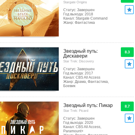
Stargate Origins
Статус: Завершен
Год выхода: 2018
Канал: Stargate Command
Жанр: Фантастика
Звездный путь:
8.3
Дискавери
Star Trek: Discovery
Статус: Завершен
Год выхода: 2017
Канал: CBS All Access
Жанр: Драма, Фантастика,
Боевик
Звездный путь: Пикар
8.7
Star Trek: Picard
Статус: Завершен
Год выхода: 2020
Канал: CBS All Access,
Paramount+