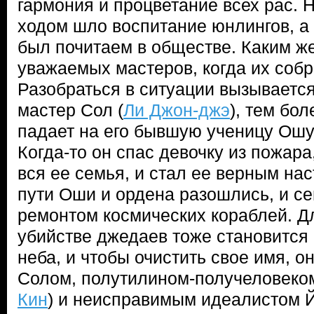
гармония и процветание всех рас. 
ходом шло воспитание юнлингов, а
был почитаем в обществе. Каким же
уважаемых мастеров, когда их соб
Разобраться в ситуации вызываетс
мастер Сол (
Ли Джон-джэ
), тем бо
падает на его бывшую ученицу Ошу
Когда-то он спас девочку из пожара
вся ее семья, и стал ее верным на
пути Оши и ордена разошлись, и се
ремонтом космических кораблей. Д
убийстве джедаев тоже становится
неба, и чтобы очистить свое имя, о
Солом, полутилином-получеловеком
Кин
) и неисправимым идеалистом 