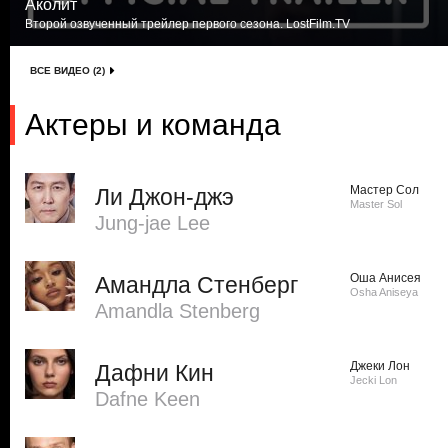
Аколит
Второй озвученный трейлер первого сезона. LostFilm.TV
ВСЕ ВИДЕО (2)
Актеры и команда
Мастер Сол
Ли Джон-джэ
Master Sol
Jung-jae Lee
Оша Анисея
Амандла Стенберг
Osha Aniseya
Amandla Stenberg
Джеки Лон
Дафни Кин
Jecki Lon
Dafne Keen