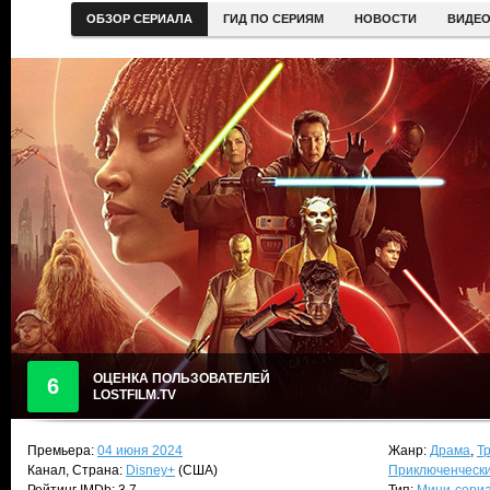
ОБЗОР СЕРИАЛА
ГИД ПО СЕРИЯМ
НОВОСТИ
ВИДЕ
ОЦЕНКА ПОЛЬЗОВАТЕЛЕЙ
6
LOSTFILM.TV
Премьера:
04 июня 2024
Жанр:
Драма
,
Т
Канал, Страна:
Disney+
(США)
Приключенческ