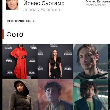
Мастер Келнакка
Йонас Суотамо
Master Kelnacca
Joonas Suotamo
ВЕСЬ СПИСОК (36)
Фото