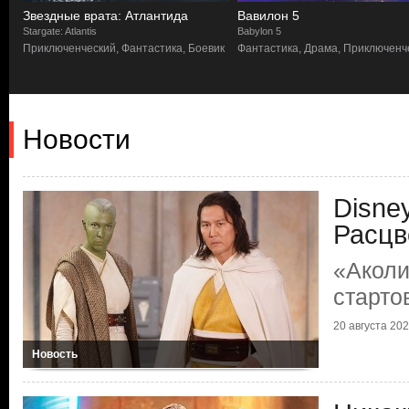
Звездные врата: Атлантида
Вавилон 5
Stargate: Atlantis
Babylon 5
Приключенческий, Фантастика, Боевик
Фантастика, Драма, Приключенч
Новости
Disne
Расцв
«Аколи
старто
20 августа 2024
Новость