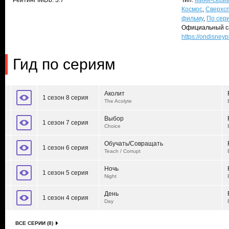
Рейтинг IMDb: 3.7
Тип:
Мини-сери
Космос
,
Сверхс
фильму
,
По сер
Официальный с
https://ondisney
Гид по сериям
Аколит
1 сезон 8 серия
The Acolyte
Выбор
1 сезон 7 серия
Choice
Обучать/Совращать
1 сезон 6 серия
Teach / Corrupt
Ночь
1 сезон 5 серия
Night
День
1 сезон 4 серия
Day
ВСЕ СЕРИИ (8)