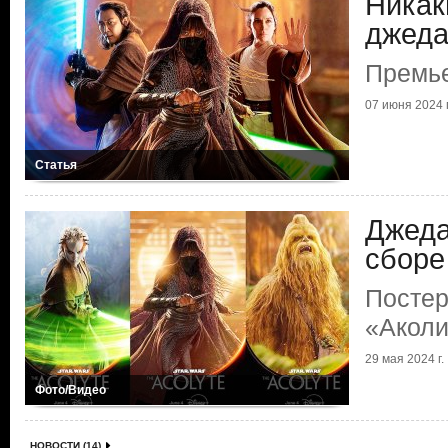
Никак
джеда
Премье
07 июня 2024 г
Статья
Джеда
сборе
Постер
«Аколи
29 мая 2024 г.
Фото/Видео
НОВОСТИ (14)