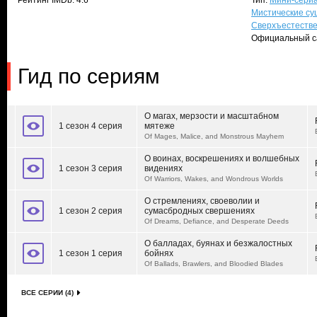
Рейтинг IMDb: 4.6
Тип:
Мини-сери
Мистические су
Сверхъестеств
Официальный с
Гид по сериям
О магах, мерзости и масштабном
1 сезон 4 серия
мятеже
Of Mages, Malice, and Monstrous Mayhem
О воинах, воскрешениях и волшебных
1 сезон 3 серия
видениях
Of Warriors, Wakes, and Wondrous Worlds
О стремлениях, своеволии и
1 сезон 2 серия
сумасбродных свершениях
Of Dreams, Defiance, and Desperate Deeds
О балладах, буянах и безжалостных
1 сезон 1 серия
бойнях
Of Ballads, Brawlers, and Bloodied Blades
ВСЕ СЕРИИ (4)