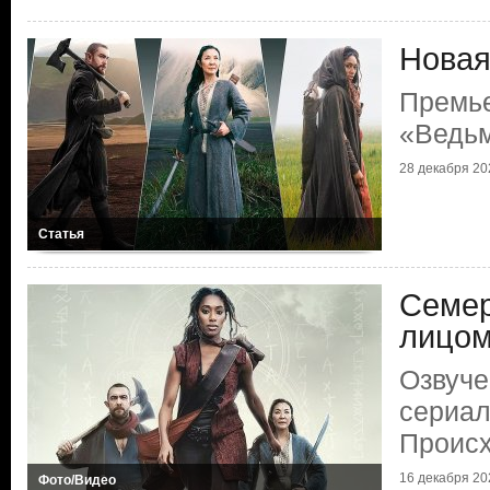
Новая
Премь
«Ведьм
28 декабря 202
Статья
Семер
лицом
Озвуче
сериал
Проис
16 декабря 202
Фото/Видео