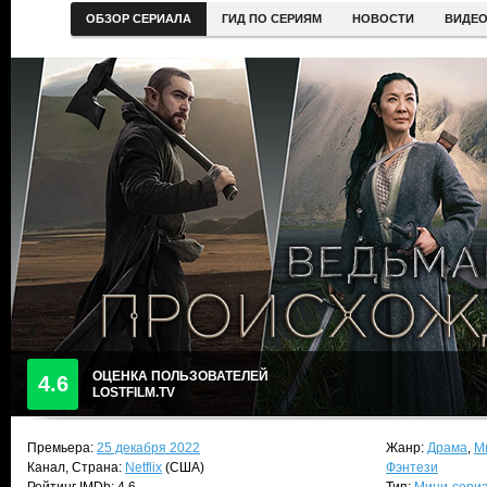
ОБЗОР СЕРИАЛА
ГИД ПО СЕРИЯМ
НОВОСТИ
ВИДЕ
ОЦЕНКА ПОЛЬЗОВАТЕЛЕЙ
4.6
LOSTFILM.TV
Премьера:
25 декабря 2022
Жанр:
Драма
,
М
Канал, Страна:
Netflix
(США)
Фэнтези