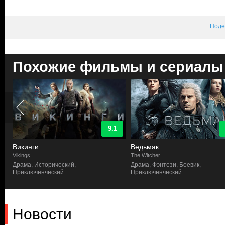
Поде
Похожие фильмы и сериалы
9.1
Викинги
Ведьмак
Vikings
The Witcher
Драма, Исторический,
Драма, Фэнтези, Боевик,
Приключенческий
Приключенческий
Новости