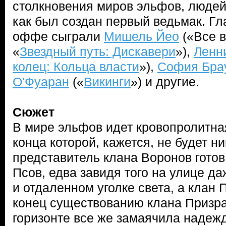
столкновения миров эльфов, людей 
как был создан первый ведьмак. Гл
оффе сыграли
Мишель Йео
(«Все в
«
Звездный путь: Дискавери
»),
Ленн
колец: Кольца власти
»),
София Бра
О'Фуаран
(«
Викинги
») и другие.
Сюжет
В мире эльфов идет кровопролитна
конца которой, кажется, не будет н
представитель клана Воронов готов
Псов, едва завидя того на улице д
и отдаленном уголке света, а клан
конец существованию клана Призра
горизонте все же замаячила надежд