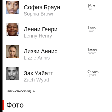
Эйле
София Браун
Éile
Sophia Brown
Балор
Ленни Генри
Balor
Lenny Henry
Закаре
Лиззи Аннис
Zacaré
Lizzie Annis
Синдрил
Зак Уайатт
Syndril
Zach Wyatt
ВЕСЬ СПИСОК (58)
Фото