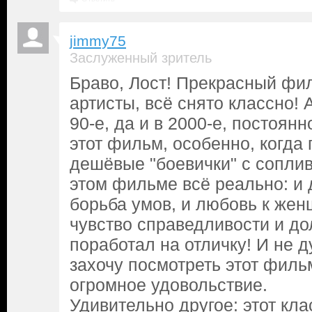
jimmy75
Заслуженный зритель
Браво, Лост! Прекрасный фи
артисты, всё снято классно! А
90-е, да и в 2000-е, постоян
этот фильм, особенно, когда
дешёвые "боевички" с сопли
этом фильме всё реально: и д
борьба умов, и любовь к жен
чувство справедливости и до
поработал на отличку! И не д
захочу посмотреть этот фильм
огромное удовольствие.
Удивительно другое: этот кл