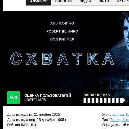
О ФИЛЬМЕ
НОВОСТИ
ВИДЕО
ФОТО
АКТЕР
ВАША ОЦЕНКА
ОЦЕНКА ПОЛЬЗОВАТЕЛЕЙ
9.4
LOSTFILM.TV
Дата выхода ru:
21 ноября 2025
г.
Жанр:
Драма
,
Т
Дата выхода eng: 15 декабря 1995 г.
Тип:
Полицейск
Рейтинг IMDb: 8.3
Официальный с