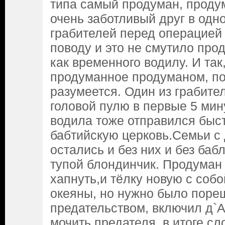
типа самый продуман, проду
очень заботливый друг в одно
грабителей перед операцией 
поводу и это не смутило про
как временного водилу. И так
продуманное продуманом, по
разумеется. Один из грабител
головой пулю в первые 5 мин
водила тоже отправился быст
бабтийскую церковь.Семьи с 
остались и без них и без ба
тупой блондинчик. Продуман
хапнуть,и тёлку новую с собо
океяны, но нужно было поре
предательством, включил д`А
мочить предателя, в итоге сл