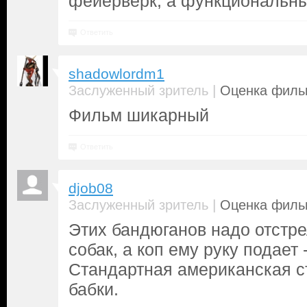
фейерверк, а функциональны
Ответить
shadowlordm1
|
Заслуженный зритель
Оценка фильм
Фильм шикарный
Ответить
djob08
|
Заслуженный зритель
Оценка фильм
Этих бандюганов надо отстре
собак, а коп ему руку подает 
Стандартная американская с
бабки.