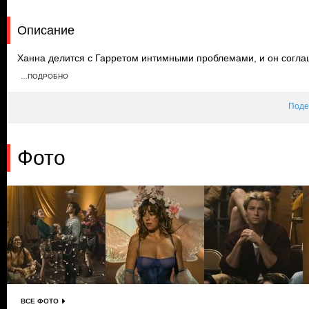
Описание
Ханна делится с Гарретом интимными проблемами, и он соглаш
что ему нравится Ханна, и его товарищи по команде предлагаю
…ПОДРОБНО
тоже признается в симпатии Ханне, и Гаррет уходит тренирова
чувствах.
Поде
Фото
ВСЕ ФОТО