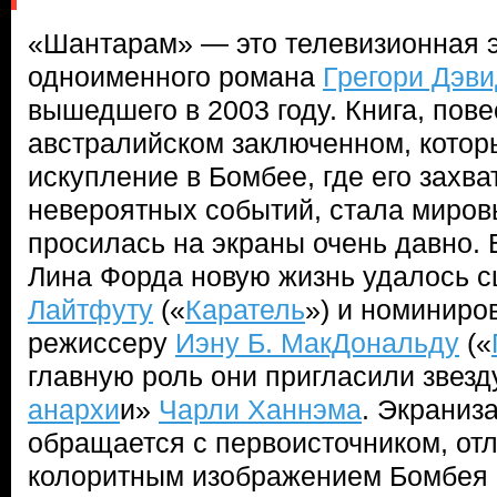
«Шантарам» — это телевизионная 
одноименного романа
Грегори Дэви
вышедшего в 2003 году. Книга, пов
австралийском заключенном, котор
искупление в Бомбее, где его захва
невероятных событий, стала миро
просилась на экраны очень давно. 
Лина Форда новую жизнь удалось 
Лайтфуту
(«
Каратель
») и номинир
режиссеру
Иэну Б. МакДональду
(«
главную роль они пригласили звезд
анархи
и»
Чарли Ханнэма
. Экраниз
обращается с первоисточником, от
колоритным изображением Бомбея 1