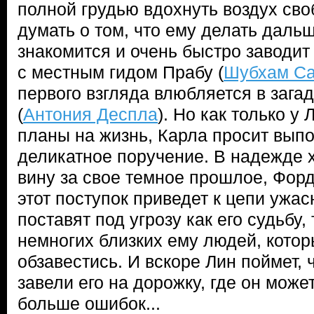
полной грудью вдохнуть воздух сво
думать о том, что ему делать даль
знакомится и очень быстро заводи
с местным гидом Прабу (
Шубхам С
первого взгляда влюбляется в зага
(
Антония Деспла
). Но как только у
планы на жизнь, Карла просит выпо
деликатное поручение. В надежде х
вину за свое темное прошлое, Фор
этот поступок приведет к цепи ужа
поставят под угрозу как его судьбу, 
немногих близких ему людей, котор
обзавестись. И вскоре Лин поймет, 
завели его на дорожку, где он може
больше ошибок...