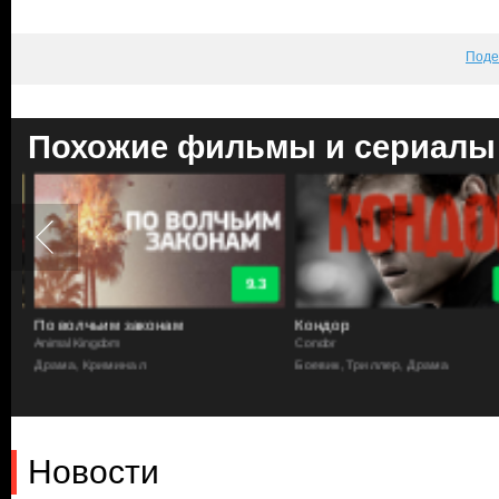
Поде
Похожие фильмы и сериалы
9.3
По волчьим законам
Кондор
Animal Kingdom
Condor
Драма, Криминал
Боевик, Триллер, Драма
Новости