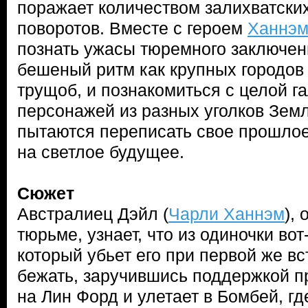
поражает количеством залихватски
поворотов. Вместе с героем
Ханнэ
познать ужасы тюремного заключени
бешеный ритм как крупных городов 
трущоб, и познакомиться с целой г
персонажей из разных уголков Земли
пытаются переписать свое прошло
на светлое будущее.
Сюжет
Австралиец Дэйл (
Чарли Ханнэм
),
тюрьме, узнает, что из одиночки вот
который убьет его при первой же в
бежать, заручившись поддержкой п
на Лин Форд и улетает в Бомбей, г