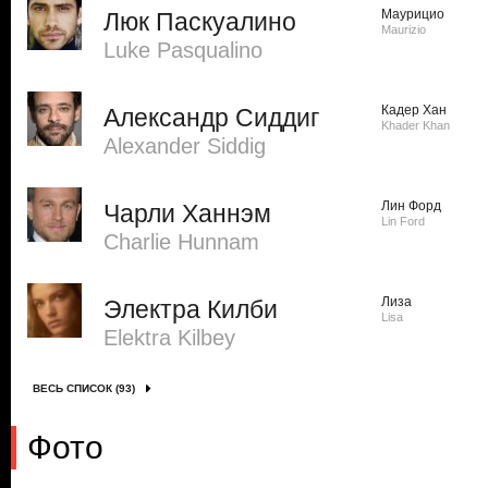
Маурицио
Люк Паскуалино
Maurizio
Luke Pasqualino
Кадер Хан
Александр Сиддиг
Khader Khan
Alexander Siddig
Лин Форд
Чарли Ханнэм
Lin Ford
Charlie Hunnam
Лиза
Электра Килби
Lisa
Elektra Kilbey
ВЕСЬ СПИСОК (93)
Фото