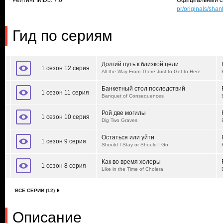
Рейтинг IMDb: 7.6
Официальный с
pr/originals/shan
Гид по сериям
Долгий путь к близкой цели
1 сезон 12 серия
All the Way From There Just to Get to Here
Банкетный стол последствий
1 сезон 11 серия
Banquet of Consequences
Рой две могилы
1 сезон 10 серия
Dig Two Graves
Остаться или уйти
1 сезон 9 серия
Should I Stay or Should I Go
Как во время холеры
1 сезон 8 серия
Like in the Time of Cholera
ВСЕ СЕРИИ (12)
Описание