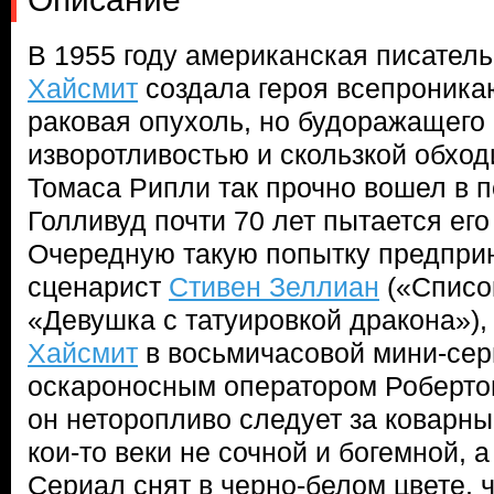
В 1955 году американская писател
Хайсмит
создала героя всепроникаю
раковая опухоль, но будоражащего
изворотливостью и скользкой обхо
Томаса Рипли так прочно вошел в по
Голливуд почти 70 лет пытается ег
Очередную такую попытку предпри
сценарист
Стивен Зеллиан
(«Списо
«Девушка с татуировкой дракона»)
Хайсмит
в восьмичасовой мини-сер
оскароносным оператором Роберто
он неторопливо следует за коварн
кои-то веки не сочной и богемной, 
Сериал снят в черно-белом цвете, 