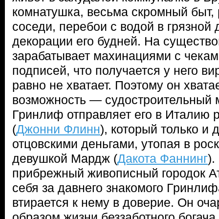
комнатушка, весьма скромный быт
соседи, перебои с водой в грязной
декорации его будней. На существ
зарабатывает махинациями с чекам
подписей, что получается у него ви
равно не хватает. Поэтому он хвата
возможность — судостроительный м
Гринлиф отправляет его в Италию 
(
Джонни Флинн
), который только и 
отцовскими деньгами, утопая в рос
девушкой Мардж (
Дакота Фаннинг
)
прибрежный живописный городок А
себя за давнего знакомого Гринлиф
втирается к нему в доверие. Он оч
образом жизни беззаботного богача 