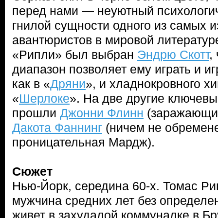
перед нами — неуютный психологич
гнилой сущности одного из самых 
авантюристов в мировой литературе
«Рипли» был выбран
Эндрю Скотт
,
диапазон позволяет ему играть и иг
как в «
Дряни
», и хладнокровного хи
«
Шерлоке
». На две другие ключевы
прошли
Джонни Флинн
(заражающий
Дакота Фаннинг
(ничем не обремене
проницательная Мардж).
Сюжет
Нью-Йорк, середина 60-х. Томас Ри
мужчина средних лет без определе
живет в захудалой коммуналке в Бр