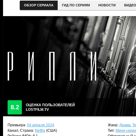
ОБЗОР СЕРИАЛА
ГИД ПО СЕРИЯМ
НОВОСТИ
ВИДЕ
ОЦЕНКА ПОЛЬЗОВАТЕЛЕЙ
8.2
LOSTFILM.TV
Премьера:
04 апреля 2024
Жанр:
Драма
,
Т
Канал, Страна:
Netflix
(США)
Тип:
Мини-сери