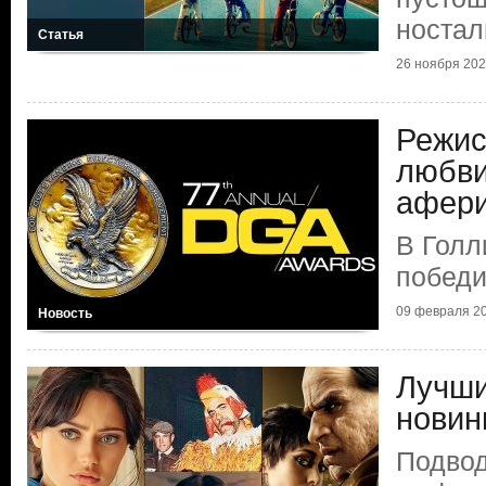
ностал
Статья
26 ноября 2025
Режис
любви
афер
В Голл
побед
09 февраля 20
Новость
Лучши
новин
Подвод