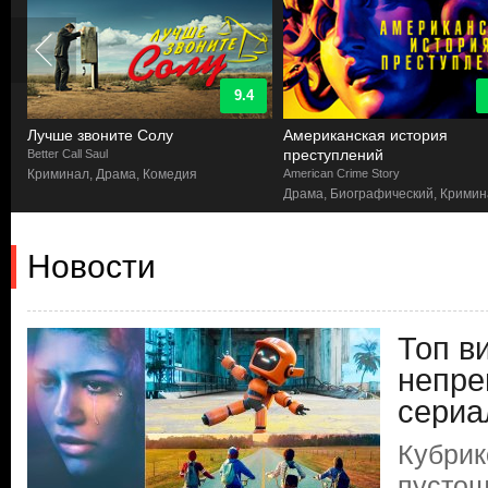
9.4
Лучше звоните Солу
Американская история
преступлений
Better Call Saul
Криминал, Драма, Комедия
American Crime Story
Драма, Биографический, Крими
Новости
Топ в
непре
сериа
Кубрик
пустош