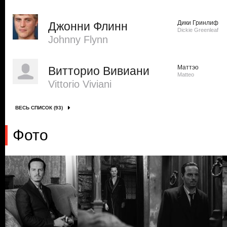
Дики Гринлиф
Джонни Флинн
Dickie Greenleaf
Johnny Flynn
Маттэо
Витторио Вивиани
Matteo
Vittorio Viviani
ВЕСЬ СПИСОК (93)
Фото