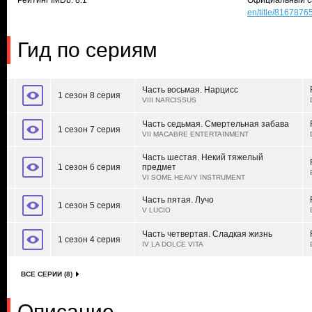
Рейтинг IMDb: 8.1
Официальный с
en/title/8167876
Гид по сериям
Часть восьмая. Нарцисс
1 сезон 8 серия
VIII NARCISSUS
Часть седьмая. Смертельная забава
1 сезон 7 серия
VII MACABRE ENTERTAINMENT
Часть шестая. Некий тяжелый
1 сезон 6 серия
предмет
VI SOME HEAVY INSTRUMENT
Часть пятая. Лучо
1 сезон 5 серия
V LUCIO
Часть четвертая. Сладкая жизнь
1 сезон 4 серия
IV LA DOLCE VITA
ВСЕ СЕРИИ (8)
Описание