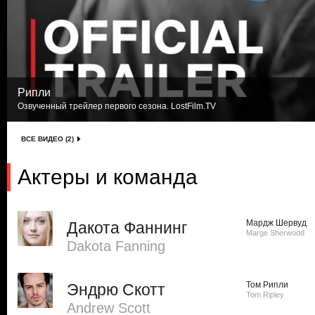
Рипли
Озвученный трейлер первого сезона. LostFilm.TV
ВСЕ ВИДЕО (2)
Актеры и команда
Мардж Шервуд
Дакота Фаннинг
Marge Sherwood
Dakota Fanning
Том Рипли
Эндрю Скотт
Tom Ripley
Andrew Scott