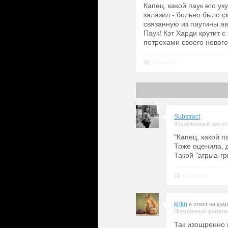
Капец, какой паук его ук
залазил - больно было 
связанную из паутины ав
Паук! Кэт Харди крутит с
потрохами своего нового 
Ответить
Substract
Заслуженный зрите
"Капец, какой п
Тоже оценила, д
Такой "агрыа-гр
Ответить
knkn
в ответ на
ком
Постоянный зритель
Так изощренно и