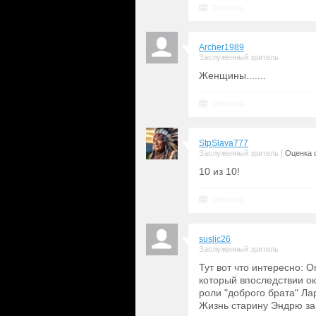
Ответить
Archer1989
Заслуженный зритель
Женщины.......
Ответить
StpSlava777
|
Заслуженный зритель
Оценка с
10 из 10!
Ответить
suslic26
Заслуженный зритель
Тут вот что интересно: 
который впоследствии о
роли "доброго брата" Лар
Жизнь старину Эндрю за 