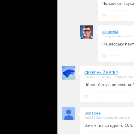
Человека-Паука 
Ответить
alexfox84
Заслуженный зрите
На авоську паут
Ответить
СЕВЕРНЫЙ ВЕТЕР
|
DARKSIDERS666
Заслуженный
Чёрно-белую версию доба
Ответить
Don Hose
|
von21
Заслуженный зритель
Зачем, из-за одного ОЛЕ