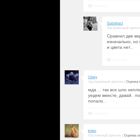
Ответить
Substract
Заслуженный зрите
Сравнил две вер
изначально, но 
и цвета нет...
Ответить
l1key
|
Заслуженный зритель
Оценка с
мда ... так все шло непл
уедем вместе, давай.. п
попало..
Ответить
knkn
|
Постоянный зритель
Оценка се