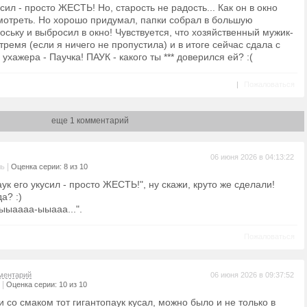
усил - просто ЖЕСТЬ! Но, старость не радость... Как он в окно
смотреть. Но хорошо придумал, папки собрал в большую
оську и выбросил в окно! Чувствуется, что хозяйственный мужик-
 тремя (если я ничего не пропустила) и в итоге сейчас сдала с
ухажера - Паучка! ПАУК - какого ты *** доверился ей? :(
|
Пожаловаться
еще 1 комментарий
06 июня 2026 в 04:13:22
|
ль
Оценка серии: 8 из 10
аук его укусил - просто ЖЕСТЬ!", ну скажи, круто же сделали!
а? :)
ыыаааа-ыыааа...".
Пожаловаться
ментарий
06 июня 2026 в 09:37:52
|
Оценка серии: 10 из 10
 со смаком тот гигантопаук кусал, можно было и не только в