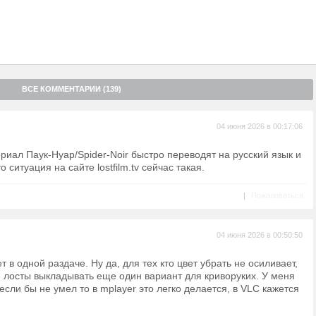
ВСЕ КОММЕНТАРИИ (139)
04 июня 2026 в 00:17:06
ериал Паук-Нуар/Spider-Noir быстро переводят на русский язык и
 ситуация на сайте lostfilm.tv сейчас такая.
|
Пожаловаться
04 июня 2026 в 00:50:50
ет в одной раздаче. Ну да, для тех кто цвет убрать не осиливает,
 лосты выкладывать еще один вариант для криворуких. У меня
если бы не умел то в mplayer это легко делается, в VLC кажется