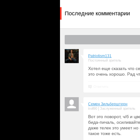
Последние комментарии
Patriotism131
Постоянный зритель
Хотел еще сказать что с
это очень хорошо. Рад что
Ответить
Семен Зильберштерн
|
troll90
Заслуженный зритель
Вот это поворот, ч/б и цв
бида-пичаль, осиливайте
даже телек это умеет но 
такое тоже есть.