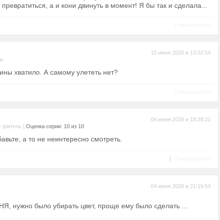
превратиться, а и кони двинуть в момент! Я бы так и сделала...
Пожаловаться
10 июня 2026 в 13:02:54
ль
ины хватило. А самому улететь нет?
Пожаловаться
04 июня 2026 в 18:38:21
|
 зритель
Оценка серии: 10 из 10
вьте, а то не неинтересно смотреть.
|
Пожаловаться
04 июня 2026 в 21:19:54
НЯ, нужно было убирать цвет, проще ему было сделать ...