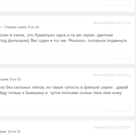
|
Пожаловаться
06 июня 2026 в 04:07:10
|
ль
Оценка серии: 8 из 10
сии в папке, это буквально одна и та же серия, цветная
под фильтром) Вес один и тот же. Реально, ползунок подвинуть
Пожаловаться
04 июня 2026 в 01:39:22
ерии: 8 из 10
охо без сильных ляпов, но такая тупость в финале серии.. давай
ойду только к бывшему и чуток попозже солью твое имя кому
|
Пожаловаться
04 июня 2026 в 17:35:56
рии: 10 из 10