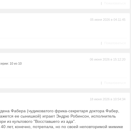
|
Пожаловаться
05 июня 2026 в 04:11:45
|
Пожаловаться
06 июня 2026 в 15:12:20
ерии: 10 из 10
|
Пожаловаться
18 июня 2026 в 10:54:34
Огдена Фабера (чудиковатого фрика-секретаря доктора Фабер,
кажется ее сынишкой) играет Эндрю Робинсон, исполнитель
ри из культового "Восставшего из ада".
40 лет, конечно, потрепала, но по своей неповторимой мимике