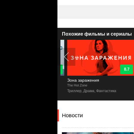
Похожие фильмы и сериалы
8.4
8.7
раль
Зона заражения
The Hot Zone
D
лер, Фантастика, Ужасы
Триллер, Драма, Фантастика
Новости