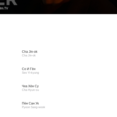
ilm.TV
Cha Jin-ok
Cha Jin-ok
Со И Гён
Seo Yi-kyung
Чха Хён Су
Cha Hyun-su
Пён Сан Ук
Pyeon Sang-wook