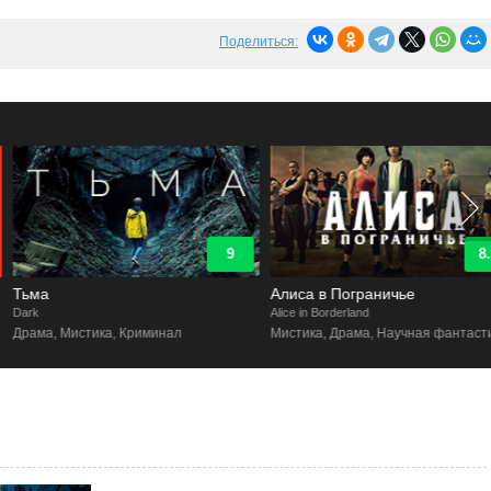
Поделиться:
9
8.3
Тьма
Алиса в Пограничье
ark
Alice in Borderland
Драма, Мистика, Криминал
Мистика, Драма, Научная фантастика