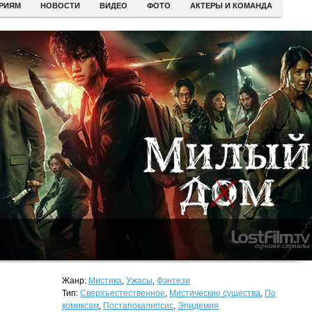
ЕРИЯМ
НОВОСТИ
ВИДЕО
ФОТО
АКТЕРЫ И КОМАНДА
Жанр:
Мистика
,
Ужасы
,
Фэнтези
Тип:
Сверхъестественное
,
Мистические существа
,
По
комиксам
,
Постапокалипсис
,
Эпидемия