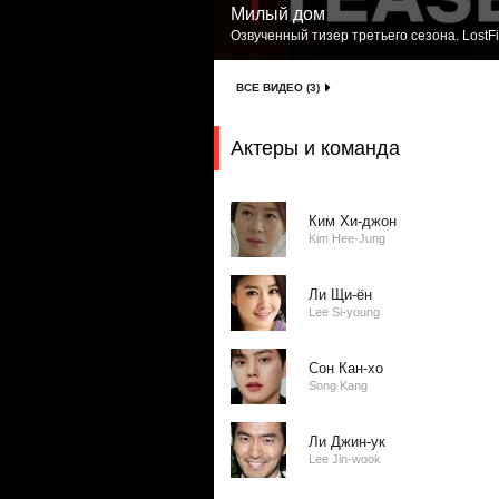
Милый дом
Озвученный тизер третьего сезона. LostF
ВСЕ ВИДЕО (3)
Актеры и команда
Ким Хи-джон
Kim Hee-Jung
Ли Щи-ён
Lee Si-young
Сон Кан-хо
Song Kang
Ли Джин-ук
Lee Jin-wook