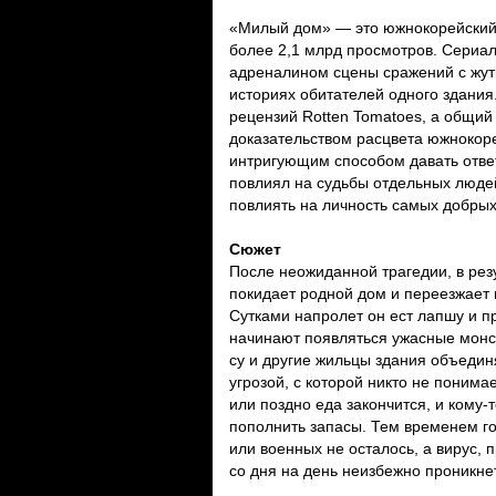
«Милый дом» — это южнокорейский
более 2,1 млрд просмотров. Сериал 
адреналином сцены сражений с жут
историях обитателей одного здания
рецензий Rotten Tomatoes, а общий 
доказательством расцвета южнокоре
интригующим способом давать ответ
повлиял на судьбы отдельных людей
повлиять на личность самых добрых
Сюжет
После неожиданной трагедии, в резу
покидает родной дом и переезжает
Сутками напролет он ест лапшу и п
начинают появляться ужасные монс
су и другие жильцы здания объедин
угрозой, с которой никто не понима
или поздно еда закончится, и кому-
пополнить запасы. Тем временем го
или военных не осталось, а вирус,
со дня на день неизбежно проникнет