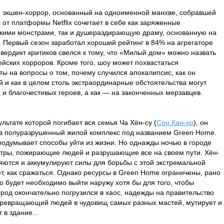
 экшен-хоррор, основанный на одноименной манхве, собравшей
от платформы Netflix сочетает в себе как заряженные
кими монстрами, так и душераздирающую драму, основанную на
. Первый сезон заработал хороший рейтинг в 84% на агрегаторе
вердикт критиков свелся к тому, что «Милый дом» можно назвать
йских хорроров. Кроме того, шоу может похвастаться
ы на вопросы о том, почему случился апокалипсис, как он
 и как в целом столь экстраординарные обстоятельства могут
 и благочестивых героев, а как — на законченных мерзавцев.
льтате которой погибает вся семья Ча Хён-cу (
Сон Кан-хо
), он
 в полуразрушенный жилой комплекс под названием Green Home.
родумывает способы уйти из жизни. Но однажды ночью в городе
тры, пожирающие людей и разрушающие все на своем пути. Хён-
яются и аккумулируют силы для борьбы с этой экстремальной
ет, как сражаться. Однако ресурсы в Green Home ограничены, рано
то будет необходимо выйти наружу хотя бы для того, чтобы
род окончательно погрузился в хаос, надежды на правительство
 превращающий людей в чудовищ самых разных мастей, мутирует и
 в здание...