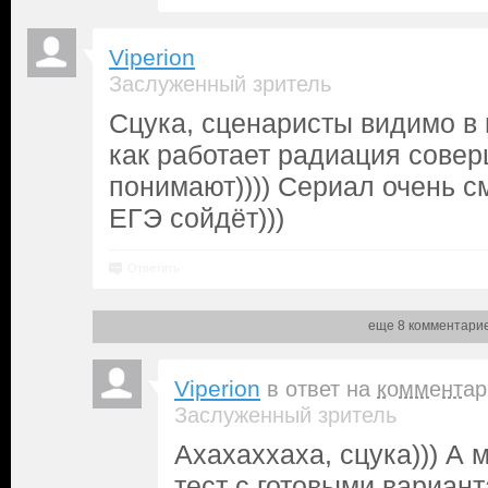
Viperion
Заслуженный зритель
Сцука, сценаристы видимо в 
как работает радиация сове
понимают)))) Сериал очень с
ЕГЭ сойдёт)))
Ответить
еще 8 комментари
Viperion
в ответ на
комментар
Заслуженный зритель
Ахахаххаха, сцука))) А 
тест с готовыми вариан