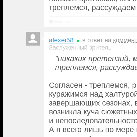
треплемся, рассуждаем
Ответить
alexei58
в ответ на
коммен
Заслуженный зритель
"никаких претензий, 
треплемся, рассужда
Согласен - треплемся, 
куражимся над халтурой
завершающих сезонах, в
возникла куча сюжетны
и непоследовательносте
А я всего-лишь по мере