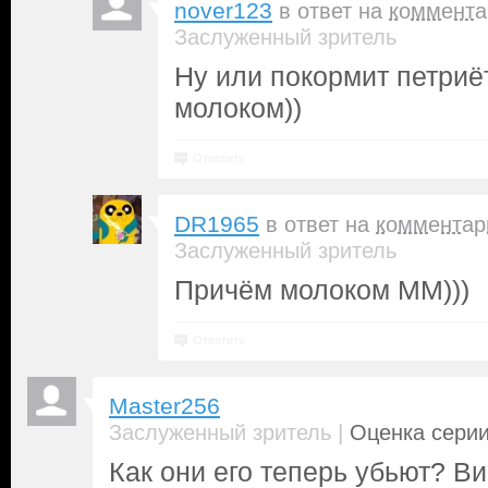
nover123
в ответ на
коммента
Заслуженный зритель
Ну или покормит петриё
молоком))
Ответить
DR1965
в ответ на
комментар
Заслуженный зритель
Причём молоком ММ)))
Ответить
Master256
|
Заслуженный зритель
Оценка серии
Как они его теперь убьют? Ви