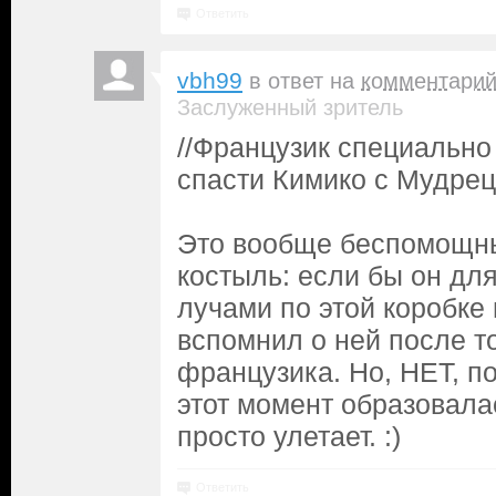
Ответить
vbh99
в ответ на
комментари
Заслуженный зритель
//Французик специально
спасти Кимико с Мудрец
Это вообще беспомощн
костыль: если бы он дл
лучами по этой коробке 
вспомнил о ней после то
французика. Но, НЕТ, по
этот момент образовала
просто улетает. :)
Ответить