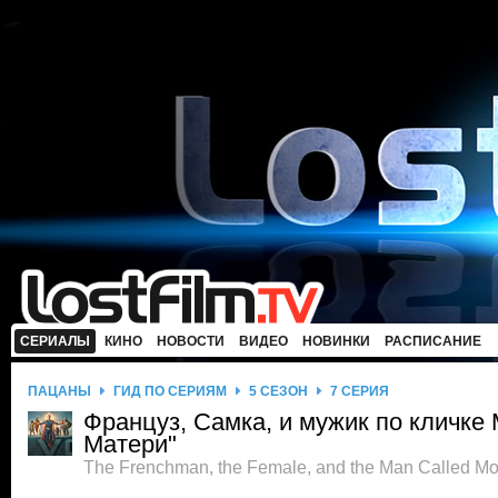
СЕРИАЛЫ
КИНО
НОВОСТИ
ВИДЕО
НОВИНКИ
РАСПИСАНИЕ
ПАЦАНЫ
ГИД ПО СЕРИЯМ
5 СЕЗОН
7 СЕРИЯ
Француз, Самка, и мужик по кличке
Матери"
The Frenchman, the Female, and the Man Called Mot