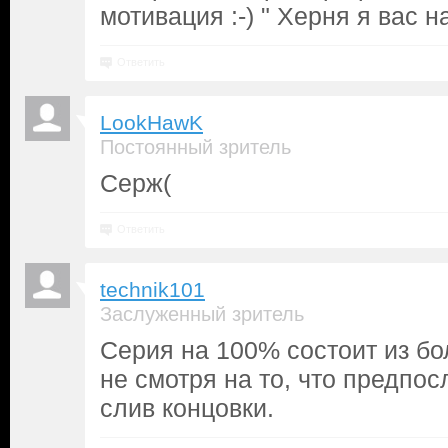
мотивация :-) " Херня я вас н
Ответить
LookHawK
Постоянный зритель
Серж(
Ответить
technik101
Заслуженный зритель
Серия на 100% состоит из б
не смотря на то, что предпо
слив концовки.