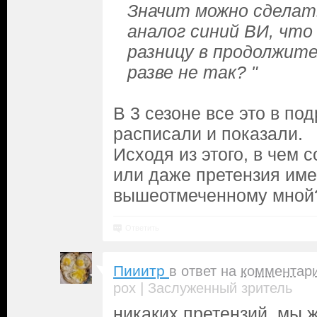
Значит можно сделат
аналог синий ВИ, что
разницу в продолжит
разве не так? "
В 3 сезоне все это в по
расписали и показали.
Исходя из этого, в чем 
или даже претензия име
вышеотмеченному мной?
Ответить
Пииитр
в ответ на
комментар
|
pox
Заслуженный зритель
никаких претензий, мы ж