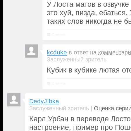
У Лоста матов в озвучке
это хуй, пизда, ебаться.
таких слов никогда не б
Ответить
kcduke
в ответ на
комментари
Заслуженный зритель
Кубик в кубике лютая от
Ответить
DedyJIbka
|
Заслуженный зритель
Оценка серии
Карл Урбан в переводе Лосто
настроение, пример про Пош-