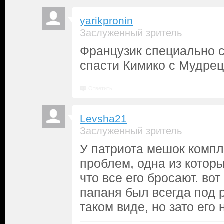
yarikpronin
Заслуженный зритель
Французик специально 
спасти Кимико с Мудрец
Ответить
Levsha21
Заслуженный зритель
У патриота мешок комп
проблем, одна из которы
что все его бросают. во
папаня был всегда под р
таком виде, но зато его 