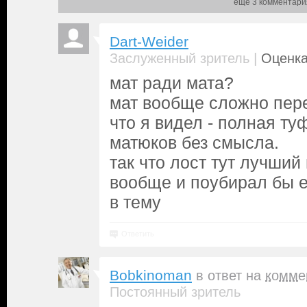
еще 3 комментари
Dart-Weider
|
Заслуженный зритель
Оценка
мат ради мата?
мат вообще сложно пере
что я видел - полная ту
матюков без смысла.
так что лост тут лучший 
вообще и поубирал бы е
в тему
Ответить
Bobkinoman
в ответ на
комме
Постоянный зритель