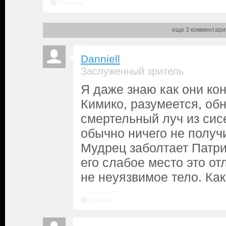
Ответить
еще 3 комментари
Danniell
Заслуженный зритель
Я даже знаю как они кон
Кимико, разумеется, об
смертельный луч из сисе
обычно ничего не получ
Мудрец заболтает Патри
его слабое место это от
не неуязвимое тело. Как
Ответить