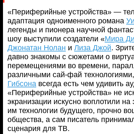
«Периферийные устройства» — те
адаптация одноименного романа
У
легенды и пионера научной фанта
шоу выступили создатели «
Мира Ди
Джонатан Нолан
и
Лиза Джой
. Зрит
давно знакомы с сюжетами о вирту
перемещениями во времени, пара
различными сай-фай технологиями,
Гибсона
всегда есть чем удивить а
«Периферийные устройства» не ис
экранизации искусно воплотили на
им технологии будущего, прочно в
общества, а сам писатель принимал
сценария для ТВ.