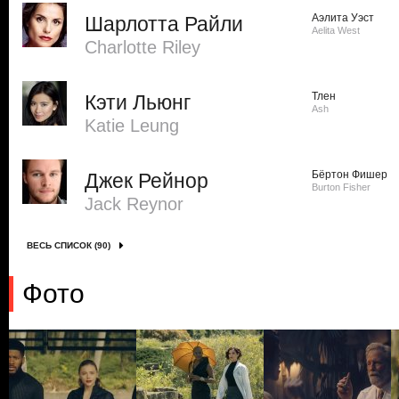
Аэлита Уэст
Шарлотта Райли
Aelita West
Charlotte Riley
Тлен
Кэти Льюнг
Ash
Katie Leung
Бёртон Фишер
Джек Рейнор
Burton Fisher
Jack Reynor
ВЕСЬ СПИСОК (90)
Фото