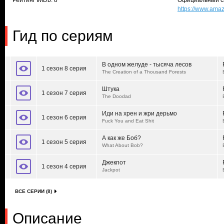
Рейтинг IMDb: 8
Официальный с
https://www.am
Гид по сериям
В одном желуде - тысяча лесов
1 сезон 8 серия
The Creation of a Thousand Forests
Штука
1 сезон 7 серия
The Doodad
Иди на хрен и жри дерьмо
1 сезон 6 серия
Fuck You and Eat Shit
А как же Боб?
1 сезон 5 серия
What About Bob?
Джекпот
1 сезон 4 серия
Jackpot
ВСЕ СЕРИИ (8)
Описание