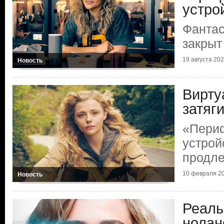
устро
Фантас
закрыт
19 августа 2023
Новость
Вирту
затяг
«Пери
устрой
продл
10 февраля 20
Новость
Реаль
нолан