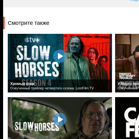
Смотрите также
Хромые кони
У Марго пр
Озвученный трейлер четвертого сезона. LostFilm.TV
Озвученный т