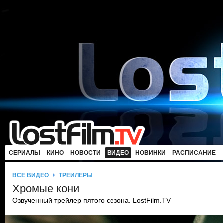
СЕРИАЛЫ
КИНО
НОВОСТИ
ВИДЕО
НОВИНКИ
РАСПИСАНИЕ
ВСЕ ВИДЕО
ТРЕЙЛЕРЫ
Хромые кони
Озвученный трейлер пятого сезона. LostFilm.TV