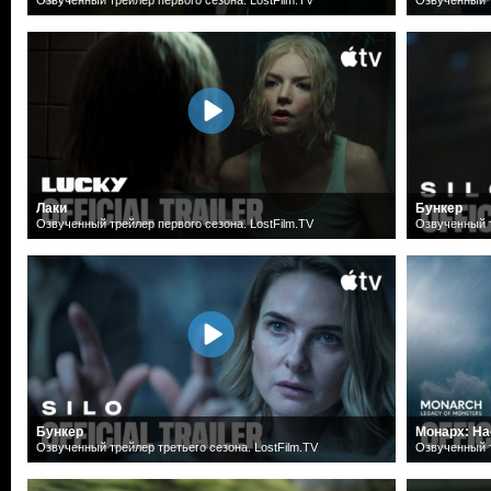
Лаки
Бункер
Озвученный трейлер первого сезона. LostFilm.TV
Озвученный т
Бункер
Монарх: На
Озвученный трейлер третьего сезона. LostFilm.TV
Озвученный т