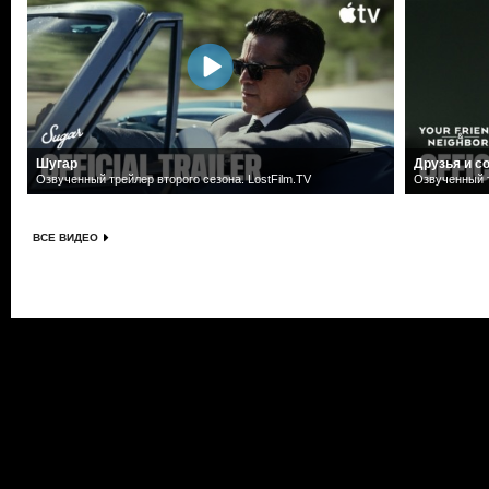
Шугар
Друзья и с
Озвученный трейлер второго сезона. LostFilm.TV
Озвученный т
ВСЕ ВИДЕО