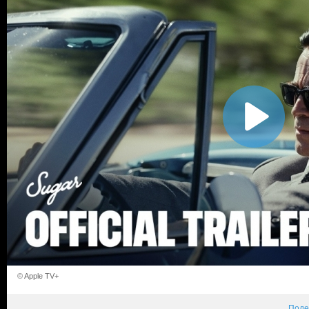
© Apple TV+
Поде