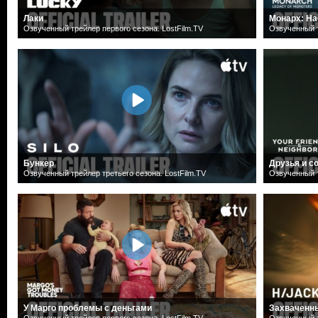
Лаки
Монарх: На
Озвученный трейлер первого сезона. LostFilm.TV
Озвученный т
Бункер
Друзья и с
Озвученный трейлер третьего сезона. LostFilm.TV
Озвученный т
У Марго проблемы с деньгами
Захваченн
Озвученный трейлер первого сезона. LostFilm.TV
Озвученный т