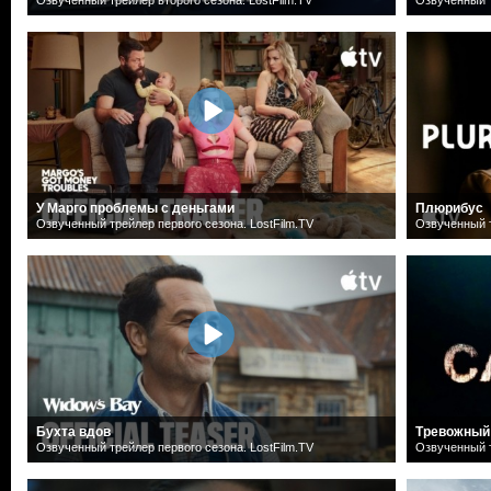
У Марго проблемы с деньгами
Плюрибус
Озвученный трейлер первого сезона. LostFilm.TV
Озвученный т
Бухта вдов
Тревожный
Озвученный трейлер первого сезона. LostFilm.TV
Озвученный т