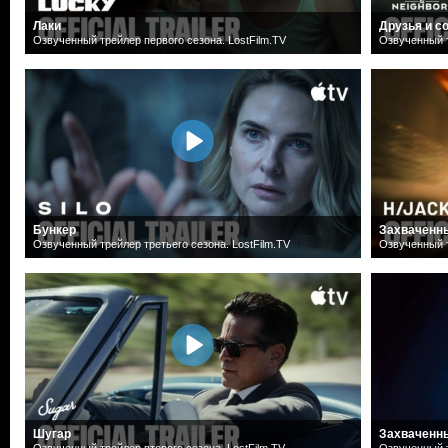
Лаки
Друзья и с
Озвученный трейлер первого сезона. LostFilm.TV
Озвученный т
Бункер
Захваченн
Озвученный трейлер третьего сезона. LostFilm.TV
Озвученный т
Шугар
Захваченн
Озвученный трейлер второго сезона. LostFilm.TV
Озвученный т