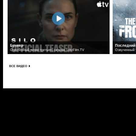
Бункер
Последний
Озвученный тизер третьего сезона. LostFilm.TV
Озвученный т
ВСЕ ВИДЕО