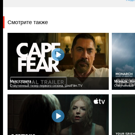
Смотрите также
Мыс страха
Монарх: На
Озвученный тизер первого сезона. LostFilm.TV
Озвученный т