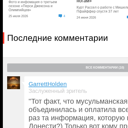
ногам»
Фото и инфомация о третьем
сезоне «Перси Джексона и
Курт Рассел о работе с Мишел
Олимпийцев»
Пфайффер спустя 37 лет
25 июля 2026
4
24 июня 2026
Последние комментарии
ВСЕ КОММЕНТАРИИ (10)
GarrettHolden
Заслуженный зритель
"Тот факт, что мусульманска
объединилась и оплатила вс
раз та информация, которую
Донести?) Только вот кому пр