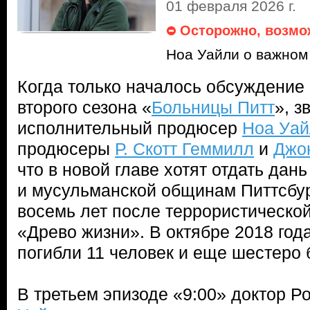
01 февраля 2026 г.
Осторожно, возмо
Ноа Уайли о важном
Когда только началось обсуждение
второго сезона «
Больницы Питт
», з
исполнительный продюсер
Ноа Уай
продюсеры
Р. Скотт Геммилл
и
Джо
что в новой главе хотят отдать дан
и мусульманской общинам Питтсбур
восемь лет после террористической 
«Древо жизни». В октябре 2018 года
погибли 11 человек и еще шестеро
В третьем эпизоде «9:00» доктор Р