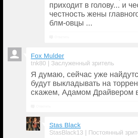
приходит в голову... и ч
честность жены главног
блм-овцы ...
Ответить
Fox Mulder
|
tnk80
Заслуженный зритель
Я думаю, сейчас уже найдут
будут выкладывать на торрен
скажем, Адамом Драйвером 
Ответить
Stas Black
|
StasBlack13
Постоянный зрит