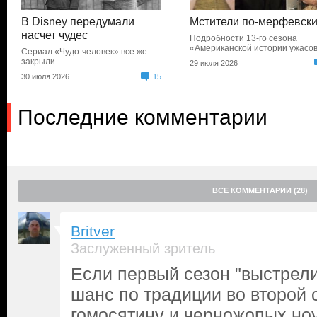
В Disney передумали
Мстители по-мерфевск
насчет чудес
Подробности 13-го сезона
«Американской истории ужасо
Сериал «Чудо-человек» все же
закрыли
29 июля 2026
30 июля 2026
15
Последние комментарии
ВСЕ КОММЕНТАРИИ (28)
Britver
Заслуженный зритель
Если первый сезон "выстрелит
шанс по традиции во второй 
гомосятину и черножопых но