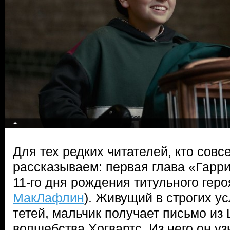
Для тех редких читателей, кто совс
рассказываем: первая глава «Гарри
11-го дня рождения титульного геро
МакЛафлин
). Живущий в строгих у
тетей, мальчик получает письмо из
волшебства Хогвартс. Из него он уз