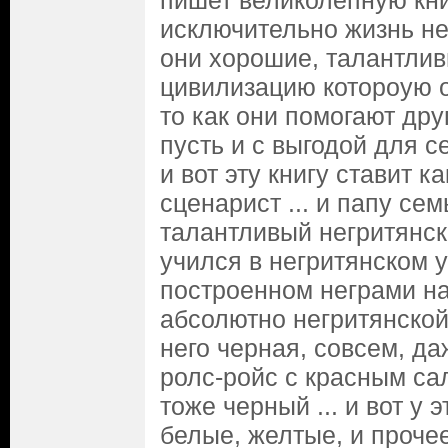
пишет великолепную кни
исключительно жизнь нег
они хорошие, талантлив
цивилизацию котороую о
то как они помогают дру
пусть и с выгодой для се
и вот эту книгу ставит к
сценарист ... и папу сем
талантливый негритянск
учился в негритянском 
построенном неграми на
абсолютно негритянской 
него черная, совсем, да
ролс-ройс с красным са
тоже черный ... и вот у 
белые, желтые, и прочее