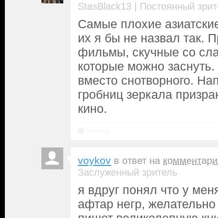
|
StasBlack13
Постоянный зрит
Самые плохие азиатски
их я бы не назвал так. 
фильмы, скучные со сл
которые можно заснуть.
вместо снотворного. На
гробниц зеркала призра
кино.
Ответить
voykov
в ответ на
комментари
Заслуженный зритель
я вдруг понял что у мен
афтар негр, желательно