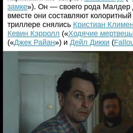
замке
»). Он — своего рода Малдер 
вместе они составляют колоритный 
триллере снялись
Кристиан Климе
Кевин Кэрролл
(«
Ходячие мертвец
(«
Джек Райан
») и
Дейл Дикки
(
Fallo