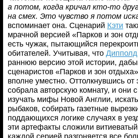
а потом, когда кричал кто-то дру
на смех. Это чувство я потом иск
вспоминает она. Сценарий
Кэти
так
мрачной версией «Парков и зон от
есть чужак, пытающийся перекроить
обитателей. Учитывая, что
Дипполд
раннюю версию этой истории, дабы
сценаристов «Парков и зон отдыха»
вполне уместно. Оттолкнувшись от 
собрала авторскую комнату, и они 
изучать мифы Новой Англии, искат
рыбаков, собирать газетные вырезк
поддающихся логике случаях в уез
эти артефакты сложили витиеватый 
каждой серией разгоняется все бол