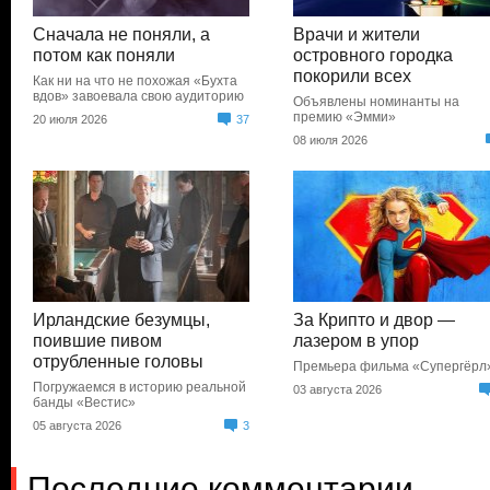
Сначала не поняли, а
Врачи и жители
потом как поняли
островного городка
покорили всех
Как ни на что не похожая «Бухта
вдов» завоевала свою аудиторию
Объявлены номинанты на
премию «Эмми»
20 июля 2026
37
08 июля 2026
Ирландские безумцы,
За Крипто и двор —
поившие пивом
лазером в упор
отрубленные головы
Премьера фильма «Супергёрл
Погружаемся в историю реальной
03 августа 2026
банды «Вестис»
05 августа 2026
3
Последние комментарии