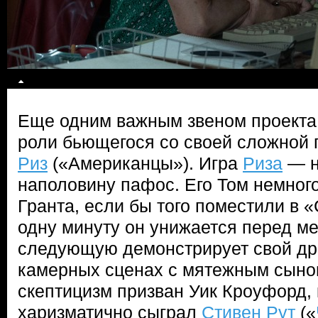
Еще одним важным звеном проекта
роли бьющегося со своей сложной
Риз
(«Американцы»). Игра
Риза
— н
наполовину пафос. Его Том немног
Гранта, если бы того поместили в 
одну минуту он унижается перед ме
следующую демонстрирует свой др
камерных сценах с мятежным сыном
скептицизм призван Уик Кроуфорд, 
харизматично сыграл
Стивен Рут
(«