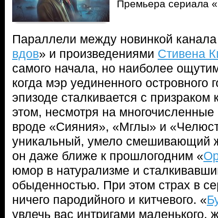
Премьера сериала «
Параллели между новинкой канала 
вдов
» и произведениями
Стивена К
самого начала, но наиболее ощути
когда мэр уединенного островного 
эпизоде сталкивается с призраком 
этом, несмотря на многочисленные 
вроде «Сияния», «Мглы» и «Челюст
уникальный, умело смешивающий ж
он даже ближе к прошлогодним «
Ор
юмор в натурализме и сталкивавши
обыденностью. При этом страх в с
ничего пародийного и китчевого. «
Б
увлечь вас интригами маленького,