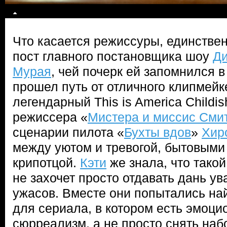
Что касается режиссуры, единстве
пост главного постановщика шоу
Д
Мурая
, чей почерк ей запомнился 
прошел путь от отличного клипмейк
легендарный This is America Childi
режиссера «
Мистера и миссис Сми
сценарии пилота «
Бухты вдов
»
Хир
между уютом и тревогой, бытовыми
крипотцой.
Кэти
же знала, что такой
не захочет просто отдавать дань 
ужасов. Вместе они попытались на
для сериала, в котором есть эмоци
сюрреализм, а не просто снять на