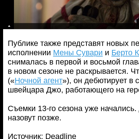
Публике также представят новых п
исполнении
Мены Сувари
и
Берто 
снималась в первой и восьмой глав
в новом сезоне не раскрывается. Ч
(«
Ночной агент
»), он дебютирует в 
швейцара Джо, работающего на ге
Съемки 13-го сезона уже начались.
назовут позже.
Источник: Deadline