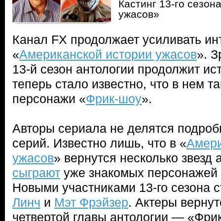
Кастинг 13-го сезон
ужасов»
Канал FX продолжает усиливать инт
«
Американской истории ужасов
». 
13-й сезон антологии продолжит ис
теперь стало известно, что в нем т
персонажи «
Фрик-шоу
».
Авторы сериала не делятся подро
серий. Известно лишь, что в «
Амери
ужасов
» вернутся несколько звезд 
сыграют
уже знакомых персонажей
Новыми участниками 13-го сезона 
Линч
и
Мэт Фрэйзер
. Актеры вернут
четвертой главы антологии — «Фри