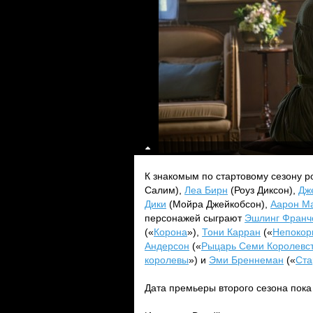
К знакомым по стартовому сезону 
Салим),
Леа Бирн
(Роуз Диксон),
Дж
Дики
(Мойра Джейкобсон),
Аарон М
персонажей сыграют
Эшлинг Франч
(«
Корона
»),
Тони Карран
(«
Непокор
Андерсон
(«
Рыцарь Семи Королевс
королевы
») и
Эми Бреннеман
(«
Ста
Дата премьеры второго сезона пока