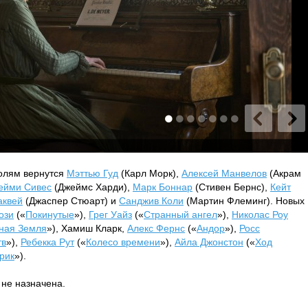
ролям вернутся
Мэттью Гуд
(Карл Морк),
Алексей Манвелов
(Акрам
ейми Сивес
(Джеймс Харди),
Марк Боннар
(Стивен Бернс),
Кейт
аквей
(Джаспер Стюарт) и
Санджив Коли
(Мартин Флеминг). Новых
ози
(«
Покинутые
»),
Грег Уайз
(«
Странный ангел
»),
Николас Роу
ная Земля
»), Хамиш Кларк,
Алекс Фернс
(«
Андор
»),
Росс
тв
»),
Ребекка Рут
(«
Колесо времени
»),
Айла Джонстон
(«
Ход
рик
»).
 не назначена.