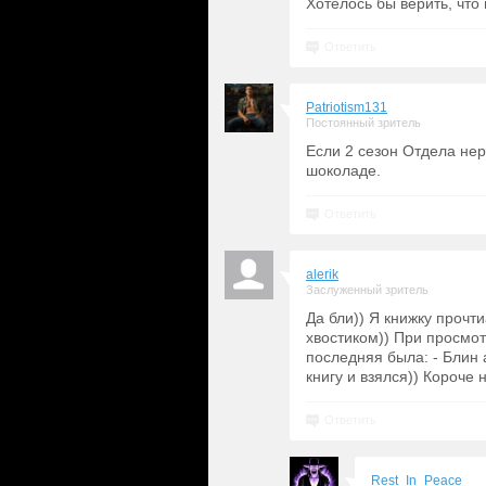
Хотелось бы верить, что 
Ответить
Patriotism131
Постоянный зритель
Если 2 сезон Отдела нер
шоколаде.
Ответить
alerik
Заслуженный зритель
Да бли)) Я книжку прочти
хвостиком)) При просмот
последняя была: - Блин а
книгу и взялся)) Короче 
Ответить
Rest_In_Peace