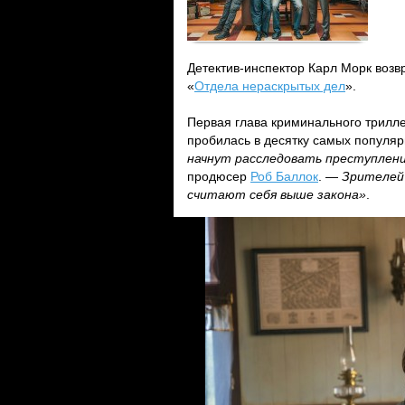
Детектив-инспектор Карл Морк возв
«
Отдела нераскрытых дел
».
Первая глава криминального трилле
пробилась в десятку самых популярн
начнут расследовать преступлен
продюсер
Роб Баллок
. —
Зрителей
считают себя выше закона»
.