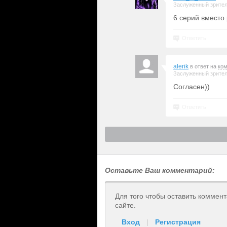
Заслуженный зрите
6 серий вместо
Ответить
alerik
в ответ на
ко
Заслуженный зрите
Согласен))
Ответить
Оставьте Ваш комментарий:
Для того чтобы оставить коммен
сайте.
Вход
|
Регистрация