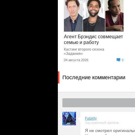
Агент Брэндис совмещает
семью и работу
Кастинг второго сезона
«Задания»
04 августа 2026
0
Последние комментарии
Fatality
Заслуженный зритель
Я не смотрел оригиналь