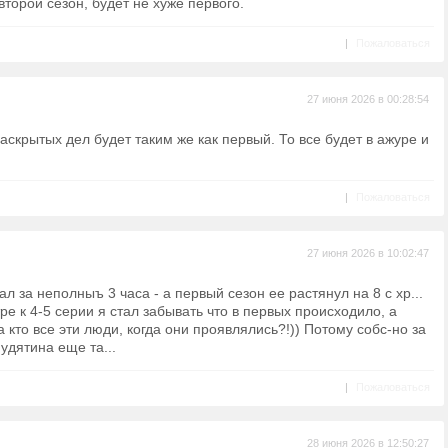
второй сезон, будет не хуже первого.
|
Пожаловаться
27 июня 2026 в 00:28:54
аскрытых дел будет таким же как первый. То все будет в ажуре и
|
Пожаловаться
27 июня 2026 в 10:02:47
ал за неполныъ 3 часа - а первый сезон ее растянул на 8 с хр...
ре к 4-5 серии я стал забывать что в первых происходило, а
 кто все эти люди, когда они проявлялись?!)) Потому собс-но за
нудятина еще та...
|
Пожаловаться
28 июня 2026 в 12:50:27