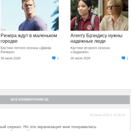
Ричера ждут в маленьком
Агенту Брэндису нужны
городке
надежные люди
Кастинг пятого сезона «Джека
Кастинг второго сезона
Ричера»
«Задания»
30 июля 2026
1
30 июля 2026
1
ВСЕ КОММЕНТАРИИ (5)
26 июня 2026 в 16:26:26
ный сериал. Но эта экранизация мне понравилась.