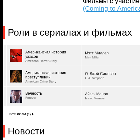
Фильмы с участи
(Coming to Americ
Роли в сериалах и фильмах
Американская история
Мэтт Миллер
ужасов
Matt Miller
American Horror Story
Американская история
О. Джей Симпсон
преступлений
O.J. Simpson
American Crime Story
Вечность
Айзек Монро
Forever
Isaac Monroe
ВСЕ РОЛИ (4)
Новости