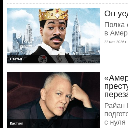
Он уе
Полка 
в Амер
22 мая 2026 г.
Статья
«Амер
прест
перез
Райан 
подгот
с нуля
Кастинг