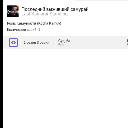
Последний выживший самурай
Last Samurai Standing
Камуикотя
Роль:
(Kocha Kamuy)
Количество серий: 1
Судьба
1 сезон 3 серия
Fate