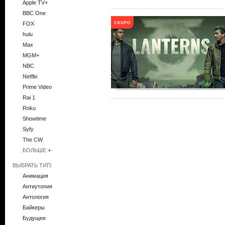
Apple TV+
BBC One
СКОРО
FOX
hulu
Max
MGM+
NBC
Netflix
Prime Video
Rai 1
Roku
Showtime
Syfy
The CW
БОЛЬШЕ
ВЫБРАТЬ ТИП:
Анимация
Антиутопия
Антология
Байкеры
Будущее