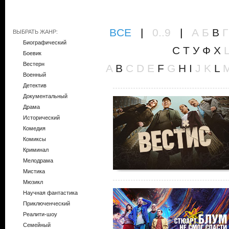
ВCE
|
0..9
|
А
Б
В
Г
ВЫБРАТЬ ЖАНР:
Биографический
С
Т
У
Ф
Х
Боевик
Вестерн
A
B
C
D
E
F
G
H
I
J
K
L
Военный
Детектив
Документальный
Драма
Исторический
Комедия
Комиксы
Криминал
Мелодрама
Мистика
Мюзикл
Научная фантастика
Приключенческий
Реалити-шоу
Семейный