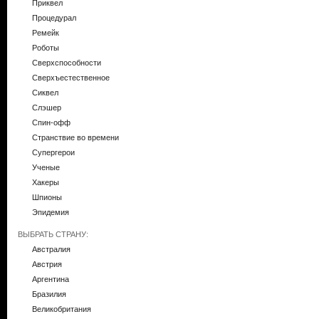
Приквел
Процедурал
Ремейк
Роботы
Сверхспособности
Сверхъестественное
Сиквел
Слэшер
Спин-офф
Странствие во времени
Супергерои
Ученые
Хакеры
Шпионы
Эпидемия
ВЫБРАТЬ СТРАНУ:
Австралия
Австрия
Аргентина
Бразилия
Великобритания