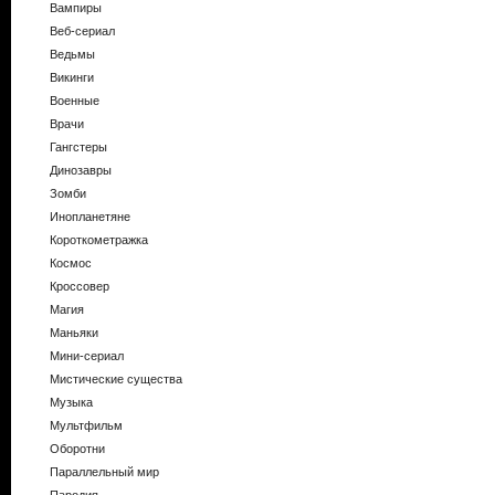
Вампиры
Веб-сериал
Ведьмы
Викинги
Военные
Врачи
Гангстеры
Динозавры
Зомби
Инопланетяне
Короткометражка
Космос
Кроссовер
Магия
Маньяки
Мини-сериал
Мистические существа
Музыка
Мультфильм
Оборотни
Параллельный мир