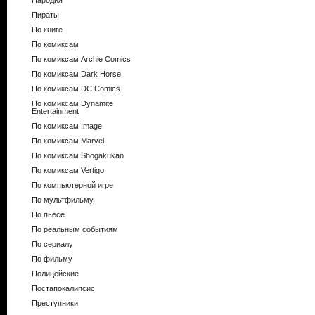
Пародия
Пираты
По книге
По комиксам
По комиксам Archie Comics
По комиксам Dark Horse
По комиксам DC Comics
По комиксам Dynamite
Entertainment
По комиксам Image
По комиксам Marvel
По комиксам Shogakukan
По комиксам Vertigo
По компьютерной игре
По мультфильму
По пьесе
По реальным событиям
По сериалу
По фильму
Полицейские
Постапокалипсис
Преступники