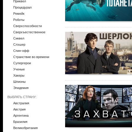
Приквел
Процедурал
Ремейк
Роботы
Сверхспособности
Сверхъестественное
Сиквел
Слэшер
Спин-офф
Странствие во времени
Супергерои
Ученые
Хакеры
Шпионы
Эпидемия
ВЫБРАТЬ СТРАНУ:
Австралия
Австрия
Аргентина
Бразилия
Великобритания