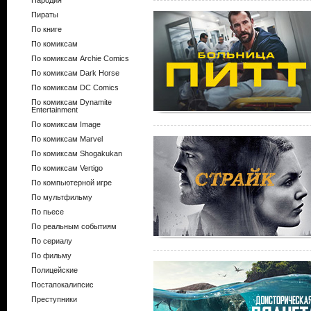
Пародия
Пираты
По книге
По комиксам
По комиксам Archie Comics
По комиксам Dark Horse
По комиксам DC Comics
По комиксам Dynamite
Entertainment
По комиксам Image
По комиксам Marvel
По комиксам Shogakukan
По комиксам Vertigo
По компьютерной игре
По мультфильму
По пьесе
По реальным событиям
По сериалу
По фильму
Полицейские
Постапокалипсис
Преступники