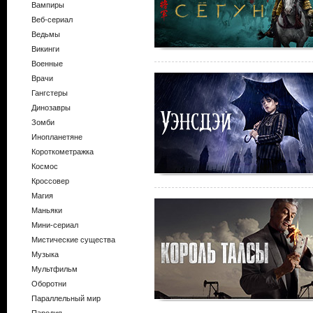
Вампиры
Веб-сериал
Ведьмы
Викинги
Военные
Врачи
Гангстеры
Динозавры
Зомби
Инопланетяне
Короткометражка
Космос
Кроссовер
Магия
Маньяки
Мини-сериал
Мистические существа
Музыка
Мультфильм
Оборотни
Параллельный мир