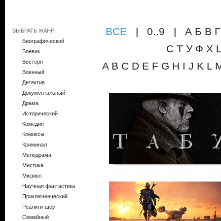
ВCE
|
0..9
|
А
Б
В
Г
ВЫБРАТЬ ЖАНР:
Биографический
С
Т
У
Ф
Х
Боевик
Вестерн
A
B
C
D
E
F
G
H
I
J
K
L
Военный
Детектив
Документальный
Драма
Исторический
Комедия
Комиксы
Криминал
Мелодрама
Мистика
Мюзикл
Научная фантастика
Приключенческий
Реалити-шоу
Семейный