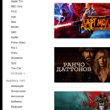
Apple TV+
BBC One
FOX
hulu
Max
MGM+
NBC
Netflix
Prime Video
Rai 1
Roku
Showtime
Syfy
The CW
БОЛЬШЕ
ВЫБРАТЬ ТИП:
Анимация
Антиутопия
Антология
Байкеры
Будущее