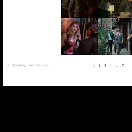
Предыдущая страница
1
2
3
4
...
7