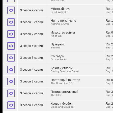
Jesus Lizard
Eng: 
Мёртвый груз
Ru:
1
3 сезон 9 серия
Dead Weight
Eng: 
Ничто не кончено
Ru:
1
3 сезон 8 серия
Nothing Is Over
Eng: 
Искусство войны
Ru:
0
3 сезон 7 серия
Art of War
Eng: 
Пузырьки
Ru:
2
3 сезон 6 серия
Bubbles
Eng: 
Со льдом
Ru:
2
3 сезон 5 серия
On the Rocks
Eng: 
Бочки и стволы
Ru:
1
3 сезон 4 серия
Staring Down the Barrel
Eng: 
Настоящий гангстер
Ru:
0
3 сезон 3 серия
The G and the OG
Eng: 
Пятидесятилетний
Ru:
3
3 сезон 2 серия
The Fifty
Eng: 
Кровь и бурбон
Ru:
2
3 сезон 1 серия
Blood and Bourbon
Eng: 