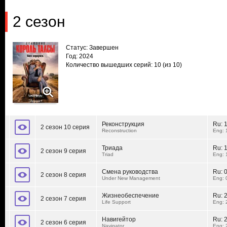
2 сезон
Статус: Завершен
Год: 2024
Количество вышедших серий: 10
(из 10)
Реконструкция
Ru:
2 сезон 10 серия
Reconstruction
Eng: 
Триада
Ru:
2 сезон 9 серия
Triad
Eng: 
Смена руководства
Ru:
2 сезон 8 серия
Under New Management
Eng: 
Жизнеобеспечение
Ru:
2 сезон 7 серия
Life Support
Eng: 
Навигейтор
Ru:
2 сезон 6 серия
Navigator
Eng: 