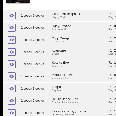
Счастливые тропы
Ru:
1
1 сезон 9 серия
Happy Trails
Eng: 
Эдоуб-Уоллс
Ru:
0
1 сезон 8 серия
Adobe Walls
Eng: 
Уорр Эйкерс
Ru:
2
1 сезон 7 серия
Warr Acres
Eng: 
Конюшня
Ru:
2
1 сезон 6 серия
Stable
Eng: 
Кассир Джо
Ru:
1
1 сезон 5 серия
Token Joe
Eng: 
Место встречи
Ru:
0
1 сезон 4 серия
Visitation Place
Eng: 
Каприз
Ru:
2
1 сезон 3 серия
Caprice
Eng: 
Центр Вселенной
Ru:
2
1 сезон 2 серия
Center of the Universe
Eng: 
Езжай на запад, старик
Ru:
1
1 сезон 1 серия
Go West, Old Man
Eng: 