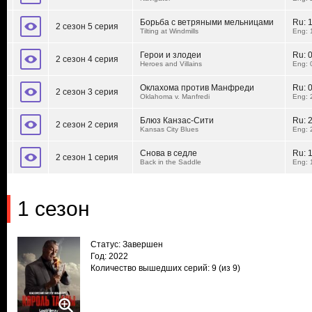
Борьба с ветряными мельницами
Ru:
2 сезон 5 серия
Tilting at Windmills
Eng: 
Герои и злодеи
Ru:
2 сезон 4 серия
Heroes and Villains
Eng: 
Оклахома против Манфреди
Ru:
2 сезон 3 серия
Oklahoma v. Manfredi
Eng: 
Блюз Канзас-Cити
Ru:
2 сезон 2 серия
Kansas City Blues
Eng: 
Снова в седле
Ru:
2 сезон 1 серия
Back in the Saddle
Eng: 
1 сезон
Статус: Завершен
Год: 2022
Количество вышедших серий: 9
(из 9)