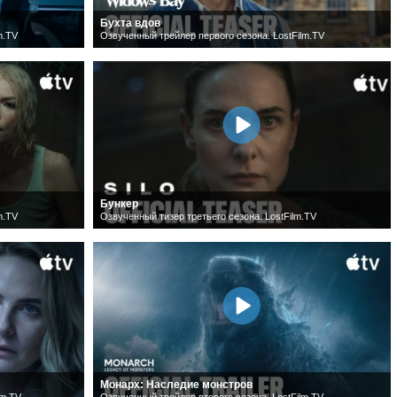
Бухта вдов
m.TV
Озвученный трейлер первого сезона. LostFilm.TV
Бункер
m.TV
Озвученный тизер третьего сезона. LostFilm.TV
Монарх: Наследие монстров
lm.TV
Озвученный трейлер второго сезона. LostFilm.TV