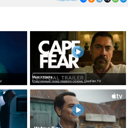
Мыс страха
TV
Озвученный тизер первого сезона. LostFilm.TV