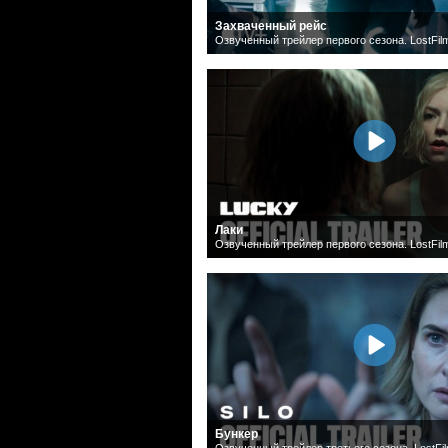
Захваченный рейс
Озвученный трейлер первого сезона. LostFil
Лаки
Озвученный трейлер первого сезона. LostFil
Бункер
Озвученный трейлер третьего сезона. LostFi