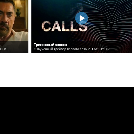
Тревожный звонок
m.TV
Озвученный трейлер первого сезона. LostFilm.TV