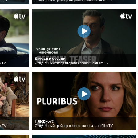
Друзья и соседи
m.TV
Озвученный тизер второго сезона. LostFilm.TV
Плюрибус
m.TV
Озвученный трейлер первого сезона. LostFilm.TV