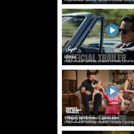
Шугар
Озвученный трейлер второго сезона. LostFil
У Марго проблемы с деньгами
Озвученный трейлер первого сезона. LostFil