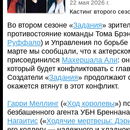
22 мая 2026 г.
Кастинг второго сез
Во втором сезоне «
Задания
» зрите
противостояние команды Тома Брэн
Руффало
) и Управления по борьбе
марте мы сообщали, что к актерско
присоединился
Махершала Али
: о
который будет конфликтовать с гла
Создатели «
Задания
» продолжают с
окажется втянут в этот конфликт.
Гарри Меллинг
(«
Ход королевы
») п
безбашенного агента УБН Бреннана
Нагаитис
(«
Ходячие мертвецы: Дэр
его коллегу — надежного и хладно