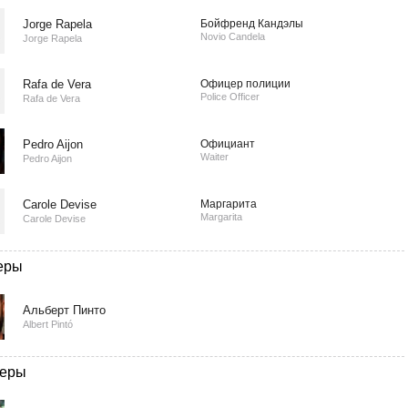
Jorge Rapela
Бойфренд Кандэлы
Novio Candela
Jorge Rapela
Rafa de Vera
Офицер полиции
Police Officer
Rafa de Vera
Pedro Aijon
Официант
Waiter
Pedro Aijon
Carole Devise
Маргарита
Margarita
Carole Devise
еры
Альберт Пинто
Albert Pintó
еры