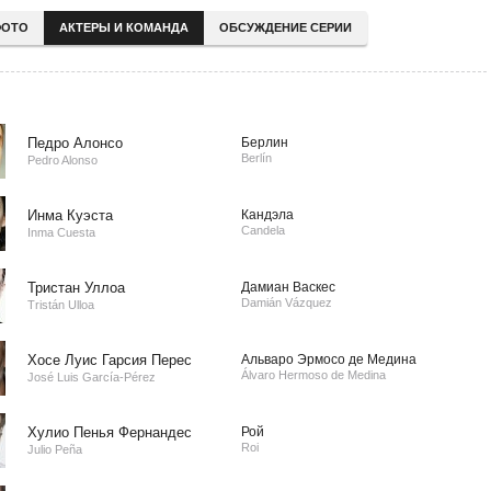
ОТО
АКТЕРЫ И КОМАНДА
ОБСУЖДЕНИЕ СЕРИИ
Педро Алонсо
Берлин
Berlín
Pedro Alonso
Инма Куэста
Кандэла
Candela
Inma Cuesta
Тристан Уллоа
Дамиан Васкес
Damián Vázquez
Tristán Ulloa
Хосе Луис Гарсия Перес
Альваро Эрмосо де Медина
Álvaro Hermoso de Medina
José Luis García-Pérez
Хулио Пенья Фернандес
Рой
Roi
Julio Peña