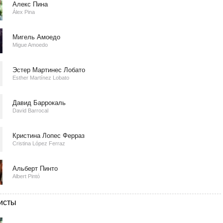
Алекс Пина
Álex Pina
Мигель Амоедо
Migue Amoedo
Эстер Мартинес Лобато
Esther Martínez Lobato
Давид Баррокаль
David Barrocal
Кристина Лопес Ферраз
Cristina López Ferraz
Альберт Пинто
Albert Pintó
исты