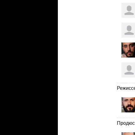
Режисс
Продюс