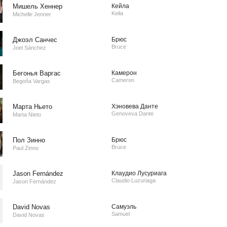
Мишель Хеннер
Кейла
Keila
Michelle Jenner
Джоэл Санчес
Брюс
Bruce
Joel Sánchez
Бегонья Варгас
Камерон
Cameron
Begoña Vargas
Марта Ньето
Хэновева Данте
Genoveva Dante
Marta Nieto
Пол Зинно
Брюс
Bruce
Paul Zinno
Jason Fernández
Клаудио Лусуриага
Claudio Luzuriaga
Jason Fernández
David Novas
Самуэль
Samuel
David Novas