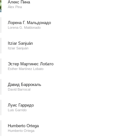
Алекс Пина
Álex Pina
Лорена Г. Мальдонадо
Lorena G. Maldonado
Itziar Sanjuán
Itziar Sanjuán
Эстер Мартинес Лобато
Esther Martínez Lobato
Давид Баррокаль
David Barrocal
Луис Гарридо
Luis Garrido
Humberto Ortega
Humberto Ortega