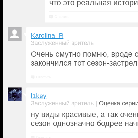
что это реальная истор
Ответить
Karolina_R
Заслуженный зритель
Очень смутно помню, вроде 
закончился тот сезон-застре
Ответить
l1key
|
Заслуженный зритель
Оценка серии
ну виды красивые, а так оче
сезон однозначно бодрее на
Ответить