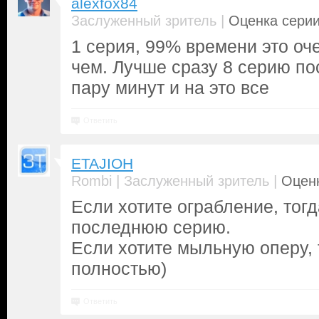
alexfox84
|
Заслуженный зритель
Оценка серии
1 серия, 99% времени это оч
чем. Лучше сразу 8 серию п
пару минут и на это все
Ответить
ETAJIOH
|
|
Rombi
Заслуженный зритель
Оценк
Если хотите ограбление, тогд
последнюю серию.
Если хотите мыльную оперу, 
полностью)
Ответить