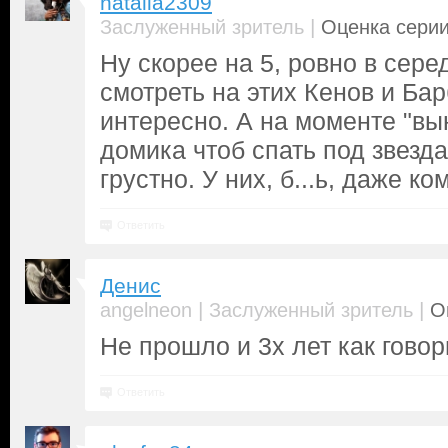
natalia2309
|
Заслуженный зритель
Оценка серии
Ну скорее на 5, ровно в сере
смотреть на этих Кенов и Бар
интересно. А на моменте "вы
домика чтоб спать под звезд
грустно. У них, б...ь, даже ком
Ответить
Денис
|
|
angelneon
Заслуженный зритель
О
Не прошло и 3х лет как говор
Ответить