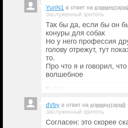
YuriN1
в ответ на
комментари
Заслуженный зритель
Так бы да, если бы он 
конуры для собак
Но у него профессия дру
голову отрежут, тут пок
то.
Про что я и говорил, чт
волшебное
Ответить
dVby
в ответ на
комментарий
Заслуженный зритель
Согласен: это скорее ска