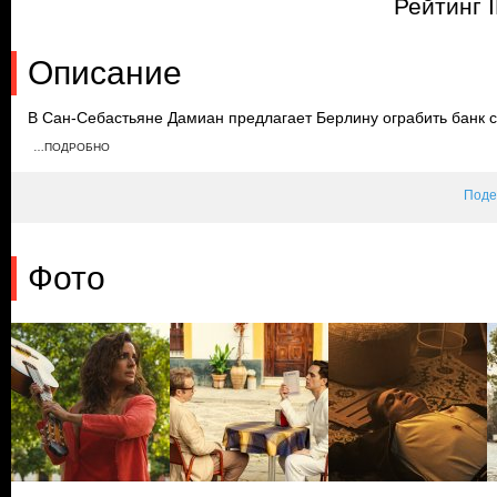
Рейтинг 
Описание
В Сан-Себастьяне Дамиан предлагает Берлину ограбить банк с
решает сосредоточиться на герцогине Малаги. Прибыв к ней до
…ПОДРОБНО
герцогини его знает и хочет нанять для кражи картины. Берли
решает ограбить герцога.
Поде
Фото