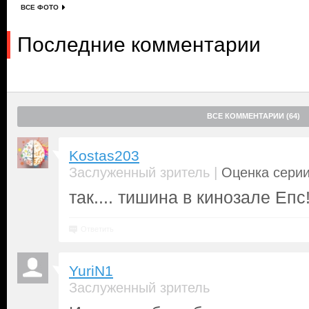
ВСЕ ФОТО
Последние комментарии
ВСЕ КОММЕНТАРИИ (64)
Kostas203
|
Заслуженный зритель
Оценка серии
так.... тишина в кинозале Епс
Ответить
YuriN1
Заслуженный зритель