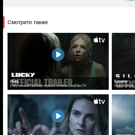
Смотрите также
Лаки
Бункер
Озвученный трейлер первого сезона. LostFilm.TV
Озвученный т