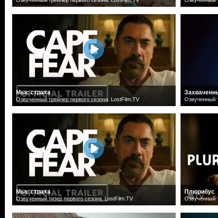
Мыс страха
Захваченн
Озвученный трейлер первого сезона. LostFilm.TV
Озвученный т
Мыс страха
Плюрибус
Озвученный тизер первого сезона. LostFilm.TV
Озвученный т