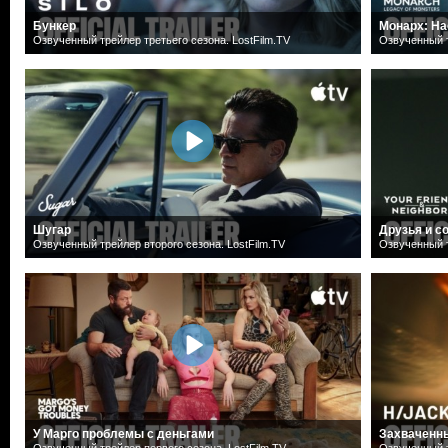
Бункер
Монарх: На
Озвученный трейлер третьего сезона. LostFilm.TV
Озвученный т
Шугар
Друзья и с
Озвученный трейлер второго сезона. LostFilm.TV
Озвученный т
У Марго проблемы с деньгами
Захваченн
Озвученный трейлер первого сезона. LostFilm.TV
Озвученный т