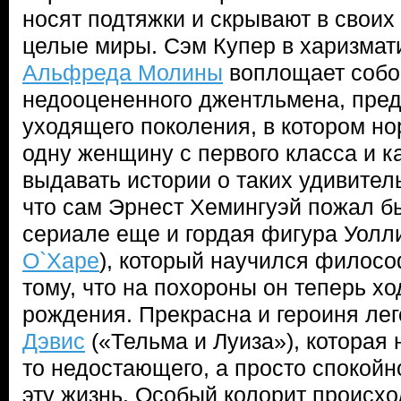
носят подтяжки и скрывают в свои
целые миры. Сэм Купер в харизма
Альфреда Молины
воплощает собой
недооцененного джентльмена, пред
уходящего поколения, в котором н
одну женщину с первого класса и к
выдавать истории о таких удивите
что сам Эрнест Хемингуэй пожал бы 
сериале еще и гордая фигура Уолли
О`Харе
), который научился филосо
тому, что на похороны он теперь хо
рождения. Прекрасна и героиня ле
Дэвис
(«Тельма и Луиза»), которая н
то недостающего, а просто спокойн
эту жизнь. Особый колорит происх