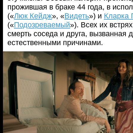
прожившая в браке 44 года, в исп
(«
Люк Кейдж
», «
Видеть
») и
Кларка 
(«
Подозреваемый
»). Всех их встр
смерть соседа и друга, вызванная 
естественными причинами.