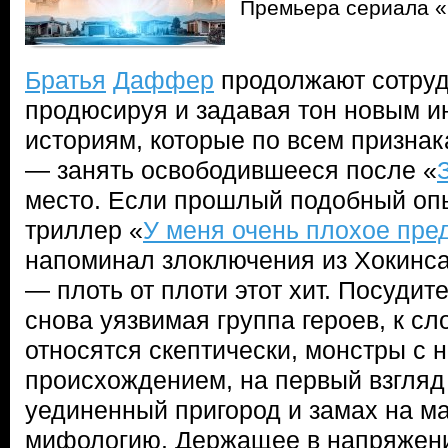
Премьера сериала 
Братья
Даффер
продолжают сотрудн
продюсируя и задавая тон новым 
историям, которые по всем признак
— занять освободившееся после «
место. Если прошлый подобный оп
триллер «
У меня очень плохое пре
напоминал злоключения из Хокинса,
— плоть от плоти этот хит. Посуди
снова уязвимая группа героев, к сл
относятся скептически, монстры с
происхождением, на первый взгляд
уединенный пригород и замах на 
мифологию. Держащее в напряжени