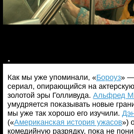
Как мы уже упоминали, «
Бороуз
» —
сериал, опирающийся на актерскую
золотой эры Голливуда.
Альфред М
умудряется показывать новые грани
мы уже так хорошо его изучили.
Дэ
(«
Американская история ужасов
») 
комедийную разрядку, пока не пони