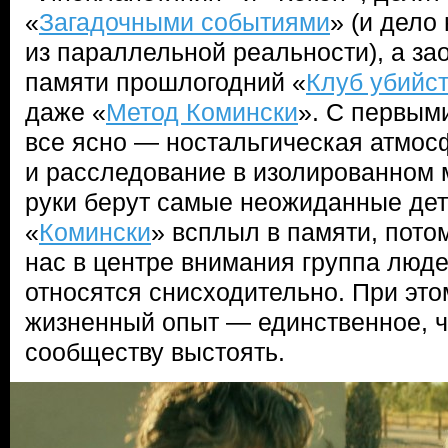
«
Загадочными событиями
» (и дело
из параллельной реальности), а за
памяти прошлогодний «
Клуб убийст
даже «
Метод Комински
». С первыми
все ясно — ностальгическая атмос
и расследование в изолированном м
руки берут самые неожиданные дете
«
Комински
» всплыл в памяти, потом
нас в центре внимания группа люде
относятся снисходительно. При это
жизненный опыт — единственное, ч
сообществу выстоять.