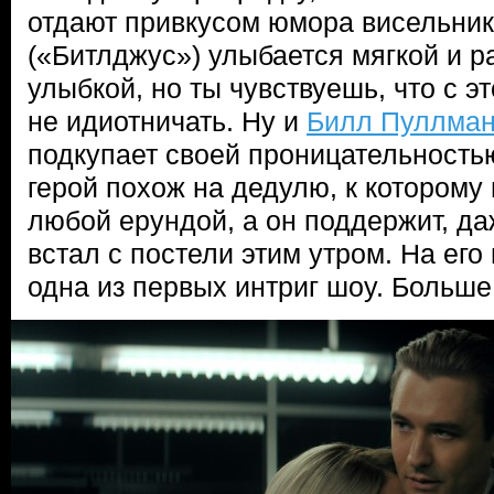
отдают привкусом юмора висельни
(«Битлджус») улыбается мягкой и 
улыбкой, но ты чувствуешь, что с 
не идиотничать. Ну и
Билл Пуллма
подкупает своей проницательность
герой похож на дедулю, к которому
любой ерундой, а он поддержит, да
встал с постели этим утром. На ег
одна из первых интриг шоу. Больш