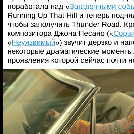
поработала над «
Загадочными соб
Running Up That Hill и теперь подн
чтобы заполучить Thunder Road. Кр
композитора Джона Песано («
Сорви
«
Неуязвимый
») звучит дерзко и на
некоторые драматические моменты.
проявления которой сейчас почти н