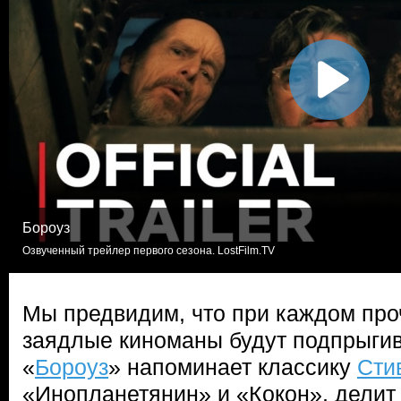
Бороуз
Озвученный трейлер первого сезона. LostFilm.TV
Мы предвидим, что при каждом про
заядлые киноманы будут подпрыгив
«
Бороуз
» напоминает классику
Сти
«Инопланетянин» и «Кокон», дели