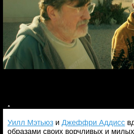
Уилл Мэтьюз
и
Джеффри Аддисс
вд
образами своих ворчливых и милых