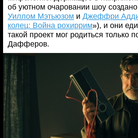
об уютном очаровании шоу создано
Уиллом Мэтьюзом
и
Джеффри Адд
колец: Война рохиррим
»), и они е
такой проект мог родиться только 
Дафферов.