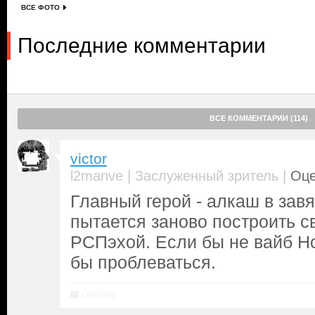
ВСЕ ФОТО
Последние комментарии
ВСЕ КОММЕНТАРИИ (114)
victor
|
|
l2manve
Заслуженный зритель
Оце
Главный герой - алкаш в завя
пытается заново построить с
РСПэхой. Если бы не вайб Н
бы проблеваться.
Ответить