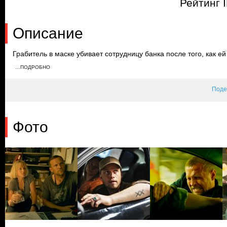
Рейтинг I
Описание
Грабитель в маске убивает сотрудницу банка после того, как ей
хранилище за тридцать секунд. Харри Холе берется за расслед
…ПОДРОБНО
его раскрыть. Сложность расследования доводит его до алкогол
последствиям.
Поде
Фото