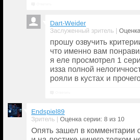
Ответить
Dart-Weider
|
Заслуженный зритель
Оценка
прошу озвучить критери
что именно вам понрави
я еле просмотрел 1 сер
изза полной нелогичнос
рояли в кустах и прочего
Ответить
Endspiel89
|
Зритель
Оценка серии: 8 из 10
Опять зашел в комментарии с
и на лостике ничего толком н