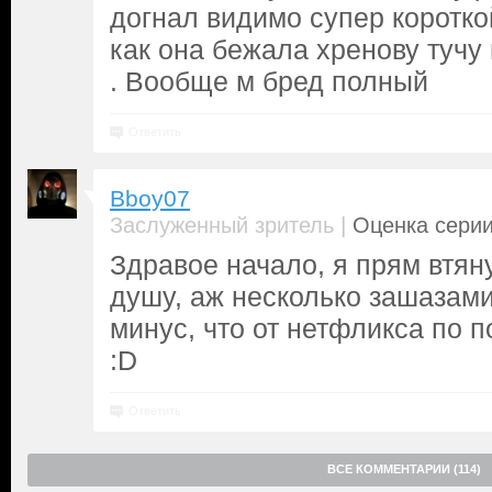
догнал видимо супер коротко
как она бежала хренову туч
. Вообще м бред полный
Ответить
Bboy07
|
Заслуженный зритель
Оценка серии
Здравое начало, я прям втян
душу, аж несколько зашазам
минус, что от нетфликса по 
:D
Ответить
ВСЕ КОММЕНТАРИИ (114)