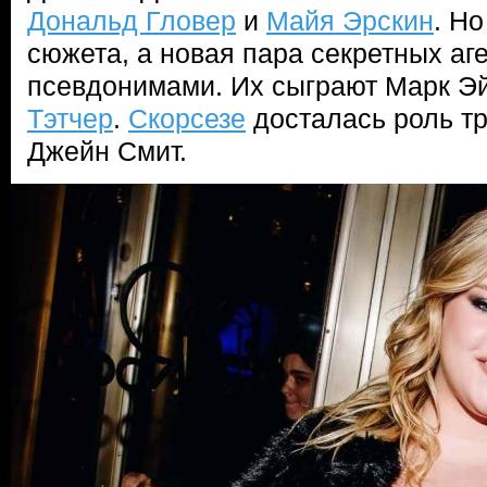
Дональд Гловер
и
Майя Эрскин
. Но
сюжета, а новая пара секретных аг
псевдонимами. Их сыграют Марк Э
Тэтчер
.
Скорсезе
досталась роль тр
Джейн Смит.