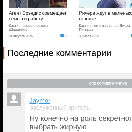
Агент Брэндис совмещает
Ричера ждут в маленьк
семью и работу
городке
Кастинг второго сезона
Кастинг пятого сезона «Джека
«Задания»
Ричера»
04 августа 2026
0
30 июля 2026
Последние комментарии
ВСЕ КОММЕНТАРИИ (5)
Jaymor
Заслуженный зритель
Ну конечно на роль секретног
выбрать жирную