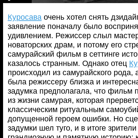
Куросава
очень хотел снять дзидай
заявление поначалу было восприня
удивлением. Режиссер слыл масте
новаторских драм, и потому его ст
самурайский фильм в сеттинге ист
казалось странным. Однако отец
Ку
происходил из самурайского рода, 
была режиссеру близка и интересна
задумка предполагала, что фильм 
из жизни самурая, которая прервет
классическим ритуальным самоубий
допущенной героем ошибки. Но сце
задумки шел туго, и в итоге зрител
грандиозную и памятную историю: 