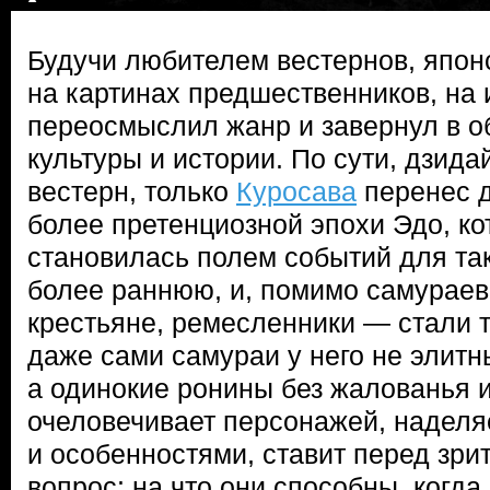
Будучи любителем вестернов, япон
на картинах предшественников, на 
переосмыслил жанр и завернул в о
культуры и истории. По сути, дзида
вестерн, только
Куросава
перенес д
более претенциозной эпохи Эдо, к
становилась полем событий для так
более раннюю, и, помимо самураев
крестьяне, ремесленники — стали т
даже сами самураи у него не элит
а одинокие ронины без жалованья и
очеловечивает персонажей, наделя
и особенностями, ставит перед зри
вопрос: на что они способны, когда