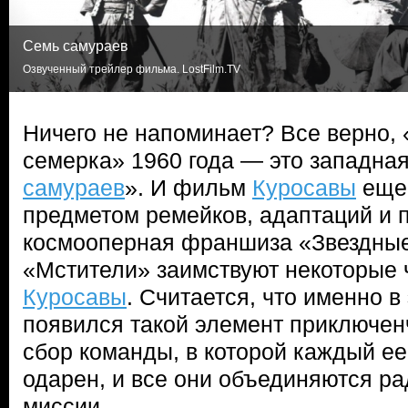
Семь самураев
Озвученный трейлер фильма. LostFilm.TV
Ничего не напоминает? Все верно,
семерка» 1960 года — это западна
самураев
». И фильм
Куросавы
еще 
предметом ремейков, адаптаций и 
космооперная франшиза «Звездные
«Мстители» заимствуют некоторые 
Куросавы
. Считается, что именно 
появился такой элемент приключен
сбор команды, в которой каждый ее
одарен, и все они объединяются р
миссии.