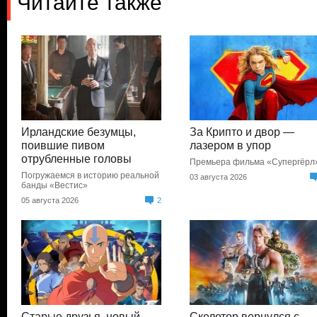
Читайте также
Ирландские безумцы,
За Крипто и двор —
поившие пивом
лазером в упор
отрубленные головы
Премьера фильма «Супергёрл
Погружаемся в историю реальной
03 августа 2026
банды «Вестис»
05 августа 2026
2
Старые друзья, новый
Скелетор вернулся с