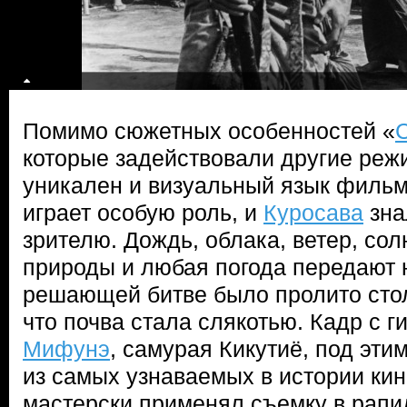
Помимо сюжетных особенностей «
которые задействовали другие реж
уникален и визуальный язык фильм
играет особую роль, и
Куросава
зна
зрителю. Дождь, облака, ветер, со
природы и любая погода передают 
решающей битве было пролито сто
что почва стала слякотью. Кадр с 
Мифунэ
, самурая Кикутиё, под эти
из самых узнаваемых в истории ки
мастерски применял съемку в рапи