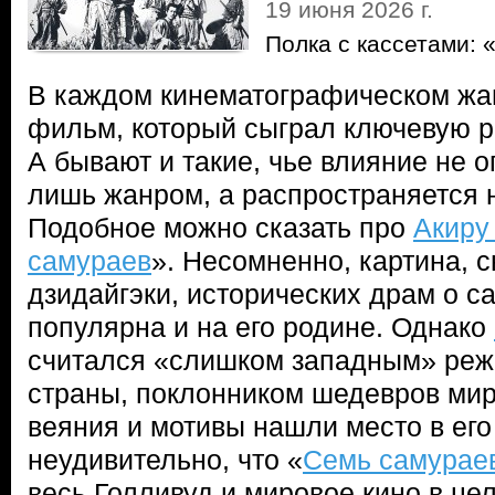
19 июня 2026 г.
Полка с кассетами:
В каждом кинематографическом жан
фильм, который сыграл ключевую ро
А бывают и такие, чье влияние не 
лишь жанром, а распространяется 
Подобное можно сказать про
Акиру
самураев
». Несомненно, картина, 
дзидайгэки, исторических драм о с
популярна и на его родине. Однако
считался «слишком западным» реж
страны, поклонником шедевров мир
веяния и мотивы нашли место в его
неудивительно, что «
Семь самурае
весь Голливуд и мировое кино в це